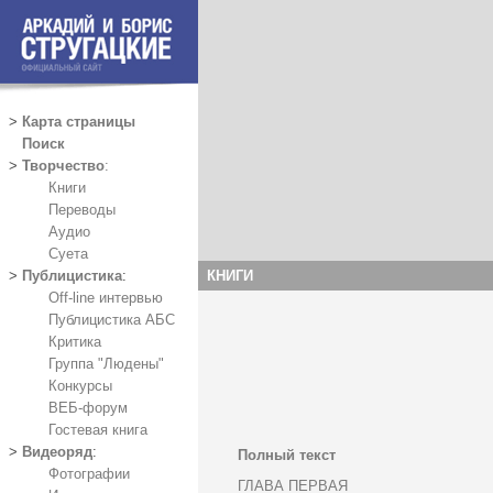
>
Карта страницы
Поиск
>
Творчество
:
Книги
Переводы
Аудио
Суета
КНИГИ
>
Публицистика
:
Off-line интервью
Публицистика АБС
Критика
Группа "Людены"
Конкурсы
ВЕБ-форум
Гостевая книга
>
Видеоряд
:
Полный текст
Фотографии
ГЛАВА ПЕРВАЯ