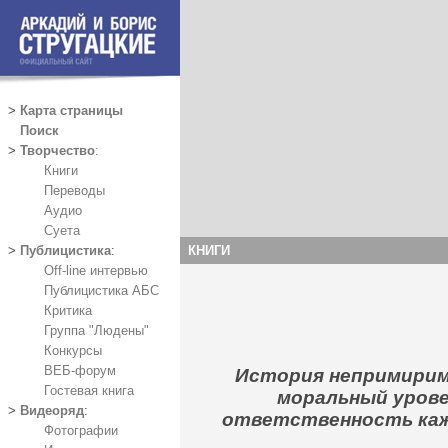
>
Карта страницы
Поиск
>
Творчество
:
Книги
Переводы
Аудио
Суета
КНИГИ
>
Публицистика
:
Off-line интервью
Публицистика АБС
Критика
Группа "Людены"
Конкурсы
ВЕБ-форум
История непримирим
Гостевая книга
моральный урове
>
Видеоряд
:
ответственность кажд
Фотографии