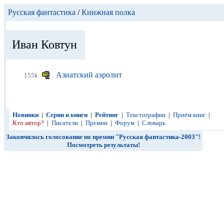
Русская фантастика
/
Книжная полка
Иван Ковтун
Азиатский аэролит
155k
Новинки
|
Серии и книги
|
Рейтинг
|
Текстографии
|
Приём книг
|
Кто автор?
|
Писатели
|
Премии
|
Форум
|
Словарь
Закончилось голосование по премии "Русская фантастика-2003"!
Посмотреть результаты!