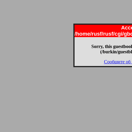
Acce
/home/rusf/rusf/cgi/g
Sorry, this guestbook
(/burkin/guestb
Сообщите об 