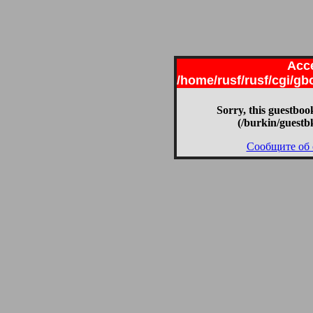
Acce
/home/rusf/rusf/cgi/g
Sorry, this guestbook
(/burkin/guestb
Сообщите об 