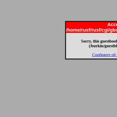
Acce
/home/rusf/rusf/cgi/g
Sorry, this guestbook
(/burkin/guestb
Сообщите об 