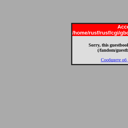
Acce
/home/rusf/rusf/cgi/g
Sorry, this guestbook
(/fandom/guest
Сообщите об 