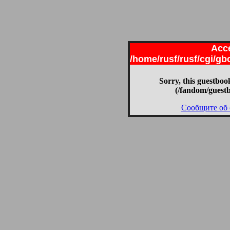
Acce
/home/rusf/rusf/cgi/g
Sorry, this guestbook
(/fandom/guest
Сообщите об 