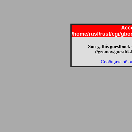
Acce
/home/rusf/rusf/cgi/gb
Sorry, this guestbook 
(/gromov/guestbk.
Сообщите об о