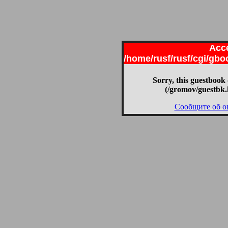
Acce
/home/rusf/rusf/cgi/gb
Sorry, this guestbook 
(/gromov/guestbk.
Сообщите об о