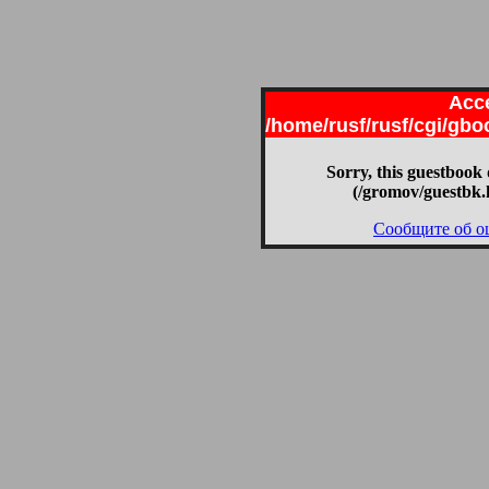
Acce
/home/rusf/rusf/cgi/gb
Sorry, this guestbook 
(/gromov/guestbk.
Сообщите об о