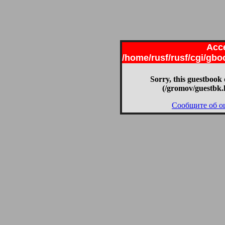
Acce
/home/rusf/rusf/cgi/gb
Sorry, this guestbook 
(/gromov/guestbk.
Сообщите об о