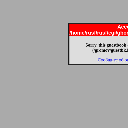
Acce
/home/rusf/rusf/cgi/gb
Sorry, this guestbook 
(/gromov/guestbk.
Сообщите об о