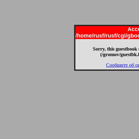
Acce
/home/rusf/rusf/cgi/gb
Sorry, this guestbook 
(/gromov/guestbk.
Сообщите об о