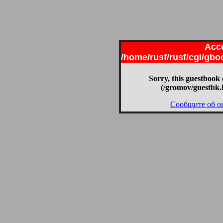
Acce
/home/rusf/rusf/cgi/gb
Sorry, this guestbook 
(/gromov/guestbk.
Сообщите об о