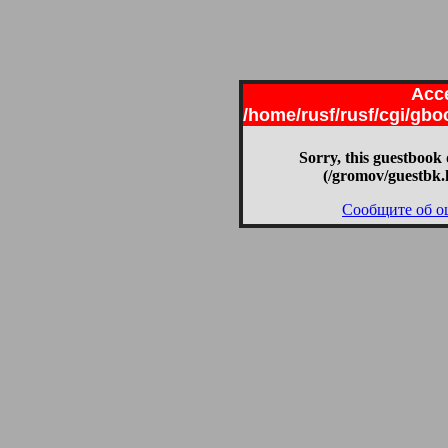
Acce
/home/rusf/rusf/cgi/gb
Sorry, this guestbook 
(/gromov/guestbk.
Сообщите об о