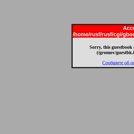
Acce
/home/rusf/rusf/cgi/gb
Sorry, this guestbook 
(/gromov/guestbk.
Сообщите об о