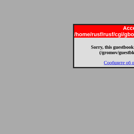
Acce
/home/rusf/rusf/cgi/g
Sorry, this guestbook
(/gromov/guestbk
Сообщите об 