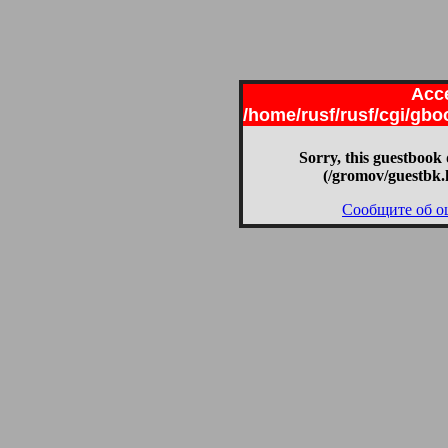
Acce
/home/rusf/rusf/cgi/gb
Sorry, this guestbook 
(/gromov/guestbk.
Сообщите об о