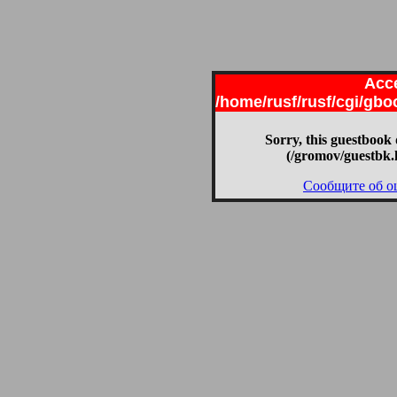
Acce
/home/rusf/rusf/cgi/gb
Sorry, this guestbook 
(/gromov/guestbk.
Сообщите об о