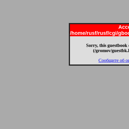
Acce
/home/rusf/rusf/cgi/gb
Sorry, this guestbook 
(/gromov/guestbk.
Сообщите об о