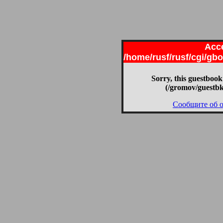
Acce
/home/rusf/rusf/cgi/g
Sorry, this guestbook
(/gromov/guestbk
Сообщите об 