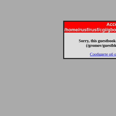
Acce
/home/rusf/rusf/cgi/g
Sorry, this guestbook
(/gromov/guestbk
Сообщите об 