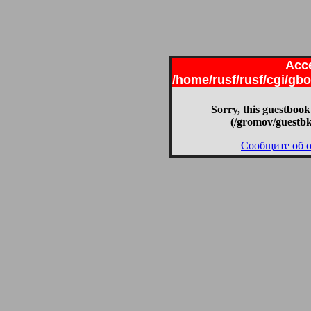
Acce
/home/rusf/rusf/cgi/g
Sorry, this guestbook
(/gromov/guestbk
Сообщите об 