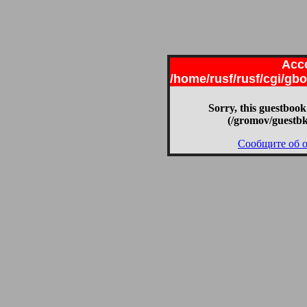
Acce
/home/rusf/rusf/cgi/g
Sorry, this guestbook
(/gromov/guestbk
Сообщите об 