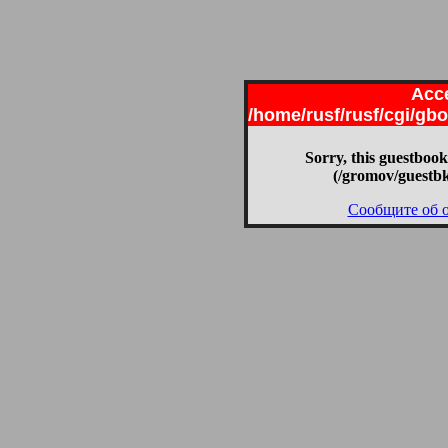
Acce
/home/rusf/rusf/cgi/g
Sorry, this guestbook
(/gromov/guestb
Сообщите об 