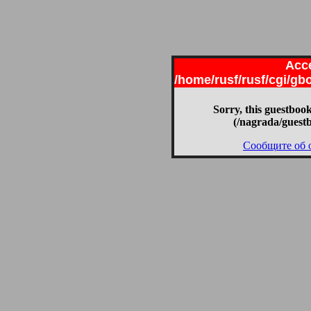
Acce
/home/rusf/rusf/cgi/g
Sorry, this guestbook
(/nagrada/guest
Сообщите об 