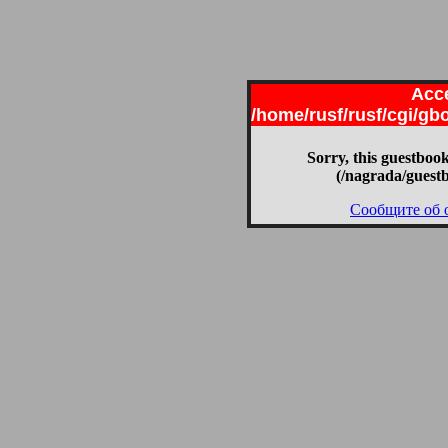
Acce
/home/rusf/rusf/cgi/g
Sorry, this guestbook
(/nagrada/guest
Сообщите об 