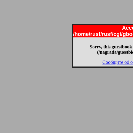
Acce
/home/rusf/rusf/cgi/gb
Sorry, this guestbook 
(/nagrada/guestb
Сообщите об 