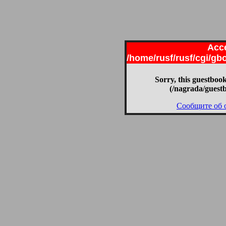
Acce
/home/rusf/rusf/cgi/g
Sorry, this guestbook
(/nagrada/guest
Сообщите об 