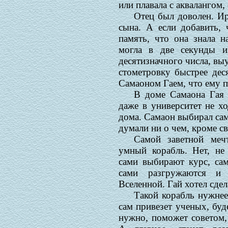
или плавала с аквалангом, 
Отец был доволен. И
сына. А если добавить, 
память, что она знала н
могла в две секунды и
десятизначного числа, выу
стометровку быстрее дес
Самаоном Гаем, что ему п
В доме Самаона Гая 
даже в университет не х
дома. Самаон выбирал са
думали ни о чем, кроме св
Самой заветной меч
умный корабль. Нет, не 
сами выбирают курс, са
сами разгружаются и 
Вселенной. Гай хотел сдел
Такой корабль нужнее
сам привезет ученых, буд
нужно, поможет советом,