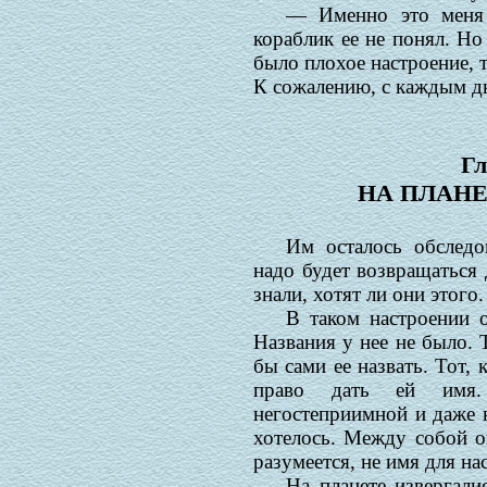
— Именно это меня 
кораблик ее не понял. Но
было плохое настроение, т
К сожалению, с каждым дн
Гл
НА ПЛАНЕ
Им осталось обследо
надо будет возвращаться
знали, хотят ли они этого.
В таком настроении о
Названия у нее не было. 
бы сами ее назвать. Тот, 
право дать ей имя.
негостеприимной и даже н
хотелось. Между собой о
разумеется, не имя для н
На планете извергали