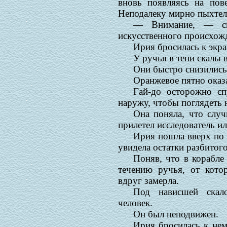
вновь появляясь на пове
Неподалеку мирно пыхтел
— Внимание, — ск
искусственного происхож
Ирия бросилась к экра
У ручья в тени скалы 
Они быстро снизились
Оранжевое пятно оказа
Гай-до осторожно сп
наружу, чтобы поглядеть н
Она поняла, что случ
прилетел исследователь ил
Ирия пошла вверх по 
увидела остатки разбитого
Поняв, что в корабле
течению ручья, от кото
вдруг замерла.
Под нависшей скал
человек.
Он был неподвижен.
Ирия бросилась к нем