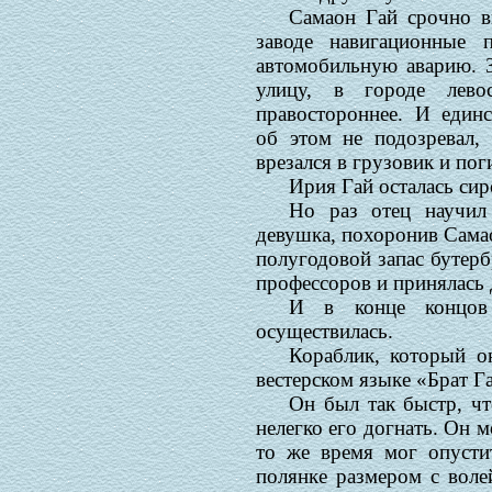
Самаон Гай срочно в
заводе навигационные
автомобильную аварию. З
улицу, в городе лево
правостороннее. И един
об этом не подозревал,
врезался в грузовик и пог
Ирия Гай осталась сир
Но раз отец научил 
девушка, похоронив Самаон
полугодовой запас бутерб
профессоров и принялась 
И в конце концов
осуществилась.
Кораблик, который он
вестерском языке «Брат Га
Он был так быстр, ч
нелегко его догнать. Он м
то же время мог опустит
полянке размером с вол