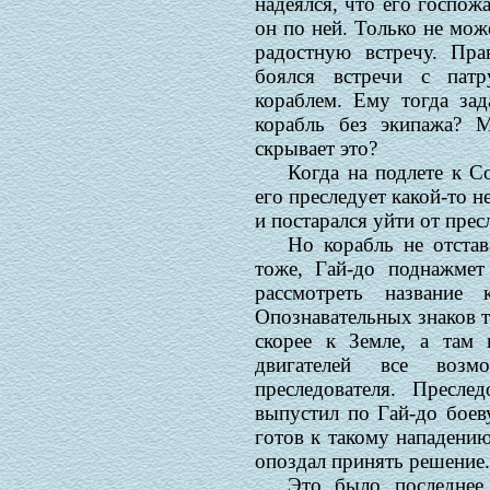
надеялся, что его госпожа
он по ней. Только не мож
радостную встречу. Пра
боялся встречи с пат
кораблем. Ему тогда зад
корабль без экипажа? 
скрывает это?
Когда на подлете к С
его преследует какой-то н
и постарался уйти от прес
Но корабль не отстав
тоже, Гай-до поднажмет
рассмотреть название
Опознавательных знаков т
скорее к Земле, а там
двигателей все воз
преследователя. Пресле
выпустил по Гай-до боев
готов к такому нападени
опоздал принять решение.
Это было последнее