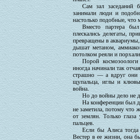
Сам зал заседаний 
занимали люди и подобн
настолько подобные, что м
Вместо партера был
плескались делегаты, пр
превращены в аквариумы, 
дышат метаном, аммиако
потолком реяли и порхали
Порой космозоологи
иногда начинали так отча
страшно — а вдруг они п
щупальца, иглы и клювы.
война.
Но до войны дело не 
На конференции был де
не заметила, потому что 
от землян. Только глаза
пальцев.
Если бы Алиса тогда 
Вестер в ее жизни, она б