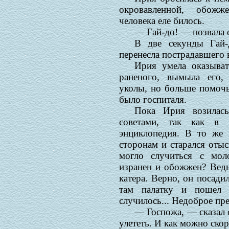
окровавленной, обожж
человека еле билось.
— Гай-до! — позвала 
В две секунды Гай-
перенесла пострадавшего 
Ирия умела оказыва
раненого, вымыла его, 
уколы, но больше помочь
было госпиталя.
Пока Ирия возилас
советами, так как в 
энциклопедия. В то же 
сторонам и старался отыс
могло случиться с мо
изранен и обожжен? Ведь
катера. Верно, он посади
там палатку и пошел 
случилось... Недоброе пр
— Госпожа, — сказал 
улететь. И как можно скор