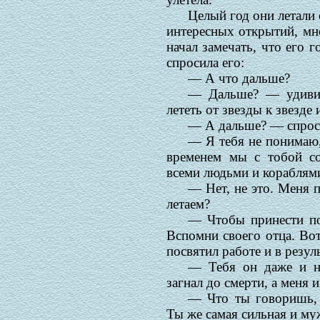
Целый год они летали 
интересных открытий, мн
начал замечать, что его г
спросила его:
— А что дальше?
— Дальше? — удиви
лететь от звезды к звезде
— А дальше? — спрос
— Я тебя не понимаю,
временем мы с тобой со
всеми людьми и кораблями
— Нет, не это. Меня п
летаем?
— Чтобы принести по
Вспомни своего отца. Во
посвятил работе и в резул
— Тебя он даже и н
загнал до смерти, а меня 
— Что ты говоришь, 
Ты же самая сильная и му