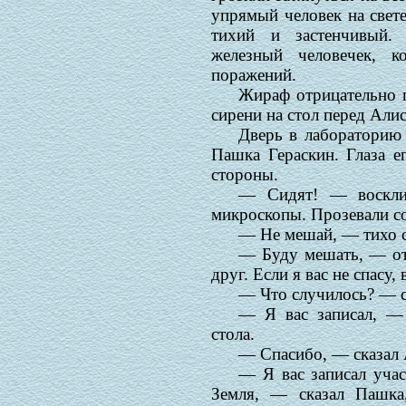
упрямый человек на свете
тихий и застенчивый.
железный человечек, к
поражений.
Жираф отрицательно 
сирени на стол перед Али
Дверь в лабораторию
Пашка Гераскин. Глаза е
стороны.
— Сидят! — воскли
микроскопы. Прозевали со
— Не мешай, — тихо с
— Буду мешать, — от
друг. Если я вас не спасу
— Что случилось? — с
— Я вас записал, —
стола.
— Спасибо, — сказал 
— Я вас записал уча
Земля, — сказал Пашка