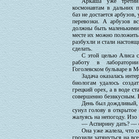
Аркаша уже третий
космонавтам в дальних п
баз не достается арбузов,
перевозки. А арбузов в
должны быть маленькими 
месте их можно положить 
разбухли и стали настоящ
сделать.
С этой целью Алиса с
работу в лаборатор
Гоголевском бульваре в М
Задача оказалась инте
биологам удалось созда
грецкий орех, а в воде с
совершенно безвкусным. Н
День был дождливый,
сунул голову в открытое
жалуясь на непогоду. Изо 
— Аспирину дать? — 
Она уже жалела, что 
грозили затянуться на в