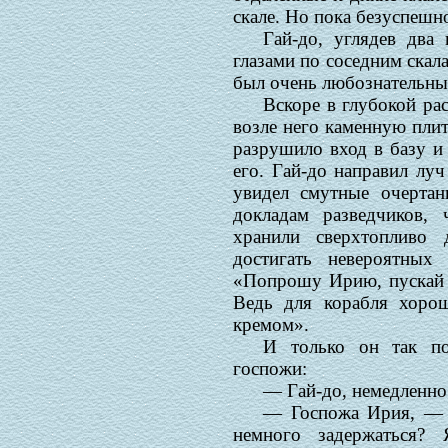
скале. Но пока безуспешн
Гай-до, углядев два
глазами по соседним скала
был очень любознательны
Вскоре в глубокой ра
возле него каменную плит
разрушило вход в базу и
его. Гай-до направил лу
увидел смутные очертан
докладам разведчиков, 
хранили сверхтопливо 
достигать невероятных 
«Попрошу Ирию, пускай в
Ведь для корабля хорош
кремом».
И только он так по
госпожи:
— Гай-до, немедленно
— Госпожа Ирия, — 
немного задержаться?