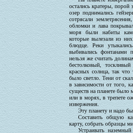
остались кратеры, порой 
озер поднимались гейзер
сотрясали землетрясения
обломки и лава покрывал
моря были набиты кам
которые вылезали из них
блюдце. Реки утыкалис
выбивались фонтанами п
нельзя же считать долина
бестолковый, тоскливы
красных солнца, так что
было светло. Тени от ска
в зависимости от того, к
существ на планете было м
или в морях, в трепете о
извержения.
Эту планету и надо бы
Составить общую кар
карту, собрать образцы ми
Устраивать наземный