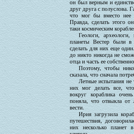
он был верным и единст
друг друга с полуслова. Г
что мог бы вместо нее 
Правда, сделать этого он
таки космическим корабле
Геологи, археологи,
планеты Вестер были в 
сделать для них еще один
до никто никогда не смо
отца и часть ее собственн
Поэтому, чтобы нико
сказала, что сначала потр
Летные испытания не
них мог делать все, ч
вокруг кораблика очен
поняла, что отвыкла от 
вести.
Ирия загрузила кора
путешествия, договорила
них несколько планет в
улетела.