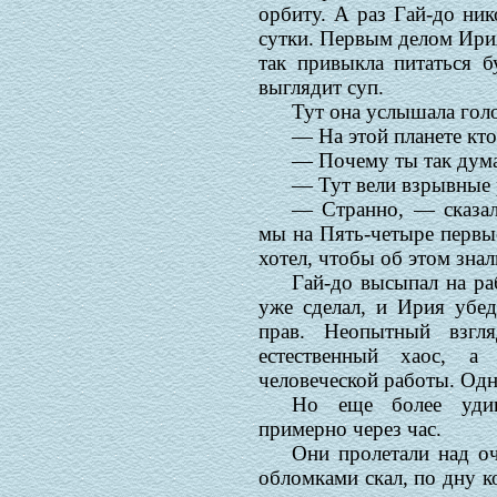
орбиту. А раз Гай-до ник
сутки. Первым делом Ири
так привыкла питаться б
выглядит суп.
Тут она услышала голо
— На этой планете кто
— Почему ты так дум
— Тут вели взрывные 
— Странно, — сказал
мы на Пять-четыре первые.
хотел, чтобы об этом знал
Гай-до высыпал на ра
уже сделал, и Ирия убеди
прав. Неопытный взгл
естественный хаос, а
человеческой работы. Одн
Но еще более удив
примерно через час.
Они пролетали над о
обломками скал, по дну ко