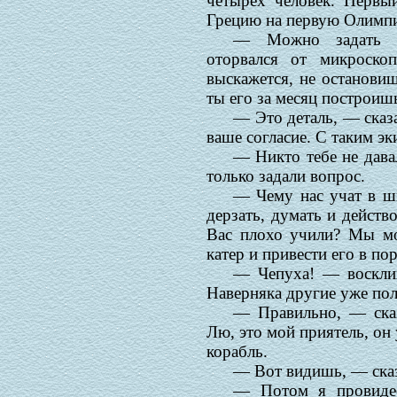
четырех человек. Перв
Грецию на первую Олимпи
— Можно задать п
оторвался от микроск
выскажется, не останови
ты его за месяц построиш
— Это деталь, — сказ
ваше согласие. С таким э
— Никто тебе не дава
только задали вопрос.
— Чему нас учат в ш
дерзать, думать и действ
Вас плохо учили? Мы мо
катер и привести его в по
— Чепуха! — воскли
Наверняка другие уже пол
— Правильно, — ска
Лю, это мой приятель, он
корабль.
— Вот видишь, — сказ
— Потом я провидео