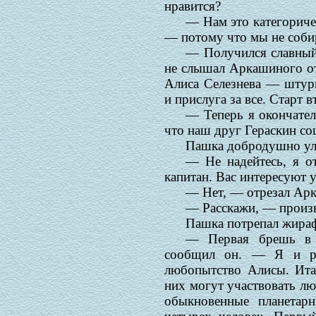
нравится?
— Нам это категориче
— потому что мы не собир
— Получился славный
не слышал Аркашиного от
Алиса Селезнева — штур
и прислуга за все. Старт 
— Теперь я окончате
что наш друг Гераскин сош
Пашка добродушно улыб
— Не надейтесь, я о
капитан. Вас интересуют 
— Нет, — отрезал Арк
— Расскажи, — произн
Пашка потрепал жираф
— Первая брешь в 
сообщил он. — Я и ра
любопытство Алисы. Ита
них могут участвовать лю
обыкновенные планетар