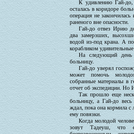
К удивлению Гай-до,
осталась в коридоре боль
операция не закончилась 
раненого вне опасности.
Гай-до отвез Ирию д
два замерзших, высохши
водой из-под крана. А по
корабликом удивительные 
На следующий день
больницу.
Гай-до уверял госпож
может помочь молодо
собранные материалы в г
отчет об экспедиции. Но И
Так прошло еще неск
больницу, а Гай-до весь
ждал, пока она кормила с
ему повязки.
Когда молодой человек
зовут Тадеуш, что 
беспозвоночным живо