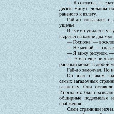
— Я согласна, — сраз
десять минут: должны по
раненого к взлету.
Гай-до согласился с
ущелье.
И тут он увидел в угл
вырезал на камне два кол
— Госпожа! — восклик
— Не мешай, — сказал
— Я вижу рисунок, — 
— Этого еще не хват
раненый может в любой м
Гай-до замолчал. Но н
Он знал о таком зна
самых загадочных странни
галактику. Они оставил
Иногда это были развали
обширные подземелья 
снабжения.
Сами странники исчез