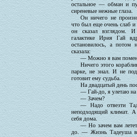
остальное — обман и пу
сиреневые нежные глаза.
Он ничего не произн
что был еще очень слаб и 
он сказал взглядом. 
галактике Ирия Гай вдр
остановилось, а потом н
сказала:
— Можно я вам помен
Ничего этого корабли
парке, не знал. И не по
готовит ему судьба.
На двадцатый день по
— Гай-до, я улетаю на
— Зачем?
— Надо отвезти Тад
неподходящий климат. А
себя дома.
— Но зачем вам летет
до. — Жизнь Тадеуша вн