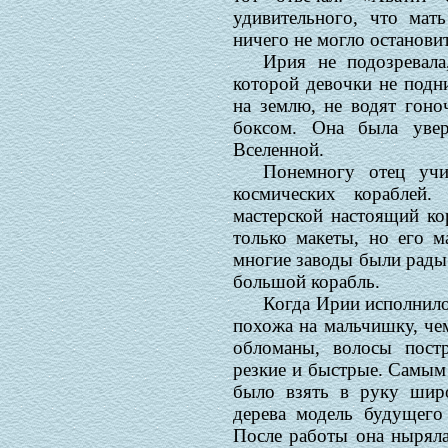
удивительного, что мат
ничего не могло остановит
Ирия не подозревала
которой девочки не подн
на землю, не водят гоно
боксом. Она была увер
Вселенной.
Понемногу отец уч
космических кораблей.
мастерской настоящий к
только макеты, но его м
многие заводы были рады 
большой корабль.
Когда Ирии исполнилос
похожа на мальчишку, чем
обломаны, волосы пост
резкие и быстрые. Самым
было взять в руку шир
дерева модель будущего
После работы она ныряла