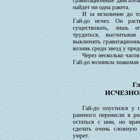
гравитационные двигател
найдет ни одна ракета.
И за мгновение до то
Гай-до исчез. Он раств
существовать, лишь е
трудиться, высчитыва
выключить гравитационны
возник среди звезд у пред
Через несколько часов
Гай-до возникла знакомая 
Гл
ИСЧЕЗНО
Гай-до опустился у 
раненого перенесли в ре
остаться с ним, но вра
сделать очень сложную 
умрет.