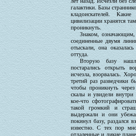
лет назад. Исчезли без сл
галактики. Базы странник
кладоискателей. Какие
цивилизации хранятся там
проникнуть.
Знаком, означающим,
соединенные двумя линия
отыскали, она оказалас
оттуда.
Вторую базу нашл
постарались открыть во
исчезла, взорвалась. Хор
третий раз разведчики б
чтобы проникнуть через
скалы и увидели внутри 
кое-что сфотографироват
такой громкий и стра
выдержали и они убежа
покинул базу, раздался вз
известно. С тех пор мн
отдаленные и дикие плане