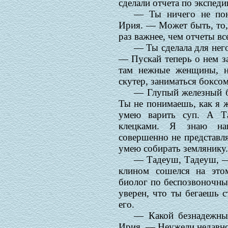
сделали отчета по экспеди
— Ты ничего не пон
Ирия. — Может быть, то,
раз важнее, чем отчеты вс
— Ты сделала для него
— Пускай теперь о нем за
там нежные женщины, н
скутер, заниматься боксом
— Глупый железный б
Ты не понимаешь, как я ж
умею варить суп. А Та
клецками. Я знаю наи
совершенно не представля
умею собирать землянику
— Тадеуш, Тадеуш, —
клином сошелся на эт
биолог по беспозвоночным
уверен, что ты бегаешь 
его.
— Какой безнадежны
Ирия. — Неужели недавно 