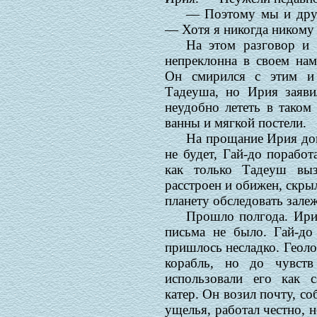
— Поэтому мы и друж
— Хотя я никогда никому
На этом разговор и 
непреклонна в своем нам
Он смирился с этим и
Тадеуша, но Ирия заявил
неудобно лететь в таком
ванны и мягкой постели.
На прощание Ирия дого
не будет, Гай-до поработ
как только Тадеуш выз
расстроен и обижен, скры
планету обследовать зале
Прошло полгода. Ирия
письма не было. Гай-до
пришлось несладко. Геоло
корабль, но до чувст
использовали его как 
катер. Он возил почту, с
ущелья, работал честно, 