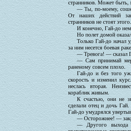
странников. Может быть, 
— Ты, по-моему, соше
От наших действий за
странников не стоят этого
И конечно, Гай-до нем
Но полет домой оказал
Только Гай-до начал у
за ним несется боевая раке
— Тревога! — сказал 
— Сам принимай ме
раненому совсем плохо.
Гай-до и без того у
скорость и изменил курс.
неслась вторая. Неизве
кораблик живым.
К счастью, они не з
сделали отец и дочь Гай
Гай-до умудрялся увертыв
— Осторожнее! — зак
— Другого выхода 