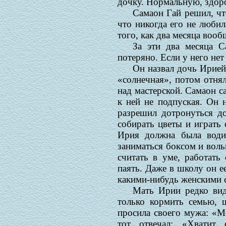
дочку. Нормальную, здор
Самаон Гай решил, чт
что никогда его не любила
того, как два месяца вооб
За эти два месяца С
потеряно. Если у него нет
Он назвал дочь Ирией,
«солнечная», потом отнял
над мастерской. Самаон с
к ней не подпуская. Он 
разрешил дотронуться до
собирать цветы и играть 
Ирия должна была водит
заниматься боксом и вол
считать в уме, работать
паять. Даже в школу он ее
какими-нибудь женскими 
Мать Ирии редко вид
только кормить семью, ш
просила своего мужа: «М
тот отвечал: «Хватит