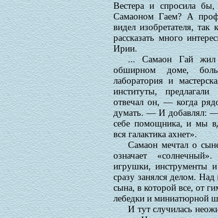
Вестера и спросила бы,
Самаоном Гаем? А профе
видел изобретателя, так
рассказать много интере
Ирии.
... Самаон Гай жил
обширном доме, боль
лаборатория и мастерска
институты, предлагали
отвечал он, — когда ряд
думать. — И добавлял: —
себе помощника, и мы вд
вся галактика ахнет».
Самаон мечтал о сын
означает «солнечный»
игрушки, инструменты и 
сразу занялся делом. Над
сына, в которой все, от г
лебедки и миниатюрной ш
И тут случилась неож