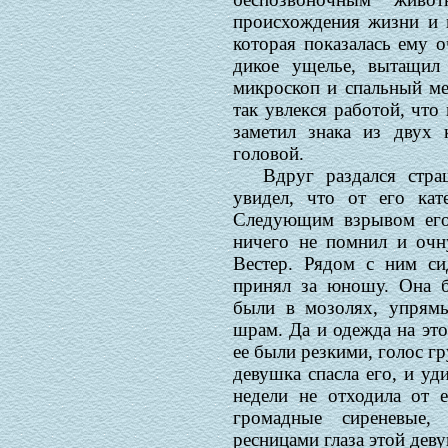
происхождения жизни и п
которая показалась ему 
дикое ущелье, вытащил 
микроскоп и спальный ме
так увлекся работой, что
заметил знака из двух 
головой.
Вдруг раздался стр
увидел, что от его кат
Следующим взрывом его
ничего не помнил и очну
Вестер. Рядом с ним си
принял за юношу. Она б
были в мозолях, упрямы
шрам. Да и одежда на эт
ее были резкими, голос г
девушка спасла его, и уди
недели не отходила от е
громадные сиреневые,
ресницами глаза этой дев