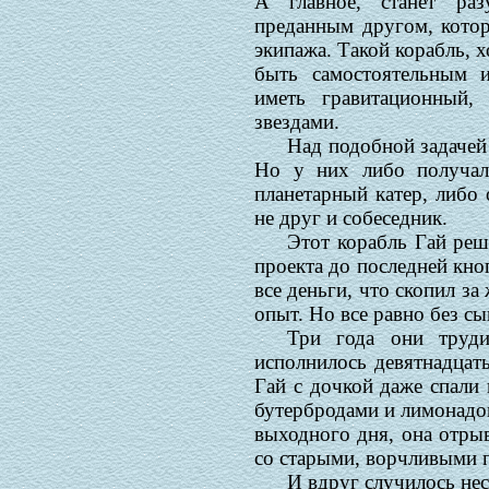
А главное, станет ра
преданным другом, котор
экипажа. Такой корабль, 
быть самостоятельным 
иметь гравитационный
звездами.
Над подобной задачей
Но у них либо получал
планетарный катер, либо
не друг и собеседник.
Этот корабль Гай реш
проекта до последней кноп
все деньги, что скопил за
опыт. Но все равно без сы
Три года они труд
исполнилось девятнадцать
Гай с дочкой даже спали 
бутербродами и лимонадом
выходного дня, она отрыв
со старыми, ворчливыми 
И вдруг случилось нес