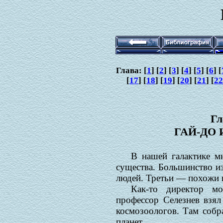
Глава: [
1
] [
2
] [
3
] [
4
] [
5
] [
6
] [
[
17
] [
18
] [
19
] [
20
] [
21
] [
22
Гл
ГАЙ-ДО 
В нашей галактике м
существа. Большинство и
людей. Третьи — похожи н
Как-то директор мо
профессор Селезнев взя
космозоологов. Там собр
планет.