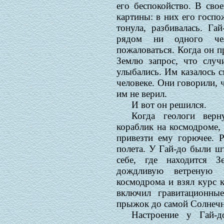
его беспокойство. В сво
картины: в них его госпо
тонула, разбивалась. Г
рядом ни одного че
пожаловаться. Когда он п
Землю запрос, что случ
улыбались. Им казалось 
человеке. Они говорили, ч
им не верил.
И вот он решился.
Когда геологи верн
кораблик на космодроме,
привезти ему горючее. Р
полета. У Гай-до были ш
себе, где находится З
дождливую ветреную 
космодрома и взял курс к
включил гравитационны
прыжок до самой Солнечн
Настроение у Гай-