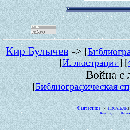
Кир Булычев
->
[
Библиогр
[
Иллюстрации
] [
Война с 
[
Библиографическая сп
Фантастика
->
[
ПИСАТЕЛИ
] 
[
Календарь
] [
Фото