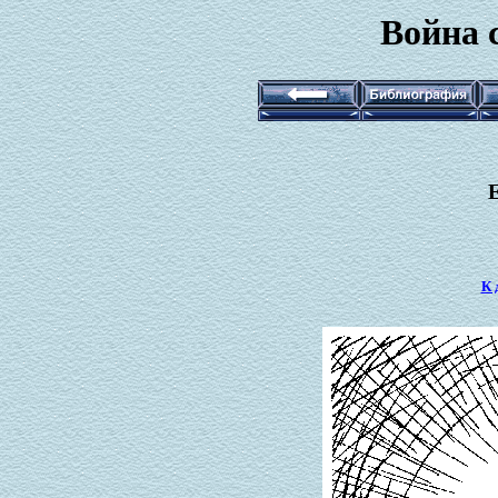
Война 
К 