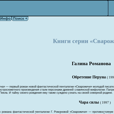
Книги серии «Сварож
Галина Романова
Обретение Перуна
( 199
на» — первый роман новой фантастической пенталогии «Сварожичи» молодой писател
тросюжетного произведения стали персонажи древней славянской мифологии: Патриар
екла. И тайну своего рождения ему также суждено узнать на своей северной родине.
Чара силы
( 1997 )
о романа фантастической пенталогии Г. Романовой «Сварожичи» — противостояние