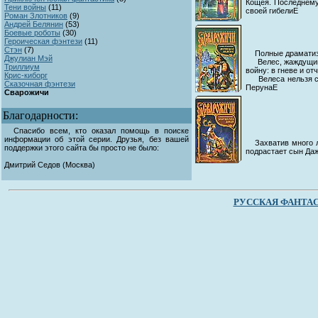
Кощея. Последнему 
Тени войны
(
11)
своей гибелиЕ
Роман Злотников
(
9)
Андрей Белянин
(
53)
Боевые роботы
(
30)
Героическая фэнтези
(
11)
Стэн
(
7)
Полные драматиз
Джулиан Мэй
Велес, жаждущий от
Триллиум
войну: в гневе и о
Крис-киборг
Велеса нельзя счи
Сказочная фэнтези
ПерунаЕ
Сварожичи
Благодарности:
Спасибо всем, кто оказал помощь в поиске
информации об этой серии. Друзья, без вашей
Захватив много 
поддержки этого сайта бы просто не было:
подрастает сын Даж
Дмитрий Седов (Москва)
РУССКАЯ ФАНТА