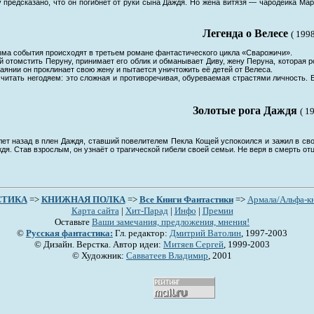
предсказано, что он погибнет от руки сына Даждя. Но жена витязя — чародейка Мар
Легенда о Велесе
( 1998
ма события происходят в третьем романе фантастического цикла «Сварожичи».
омстить Перуну, принимает его облик и обманывает Диву, жену Перуна, которая рож
тчаянии он проклинает свою жену и пытается уничтожить её детей от Велеса.
тать негодяем: это сложная и противоречивая, обуреваемая страстями личность. Е
Золотые рога Даждя
( 1
лет назад в плен Даждя, ставший повелителем Пекла Кощей успокоился и зажил в своё
дя. Став взрослым, он узнаёт о трагической гибели своей семьи. Не веря в смерть от
CТИКА
=>
КНИЖНАЯ ПОЛКА
=>
Все Книги Фантастики
=>
Армала/Альфа-к
Карта сайта
|
Хит-Парад
|
Инфо
|
Премии
Оставьте
Ваши замечания, предложения, мнения!
©
Русская фантастика:
Гл. редактор:
Дмитрий Ватолин
, 1997-2003
© Дизайн. Верстка. Автор идеи:
Митяев Сергей
, 1999-2003
© Художник:
Савватеев Владимир
, 2001