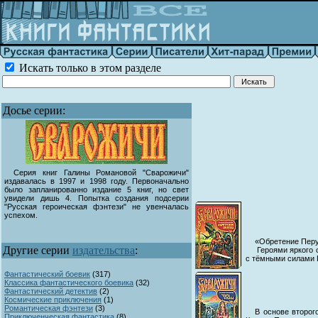
Искать только в этом разделе
Досье серии:
Серия книг Галины Романовой "Сварожичи"
издавалась в 1997 и 1998 году. Первоначально
было запланированно издание 5 книг, но свет
увидели дишь 4. Попытка создания подсерии
"Русская героическая фэнтези" не увенчалась
успехом.
«Обретение Перу
Другие серии
издательства
:
Героями яркого ос
с тёмными силами П
Фантастический боевик
(
317)
Классика фантастического боевика
(
32)
Фантастический детектив
(
2)
Космические приключения
(
1)
Романтическая фэнтези
(
3)
В основе второг
Приключенческая фантастика
(
8)