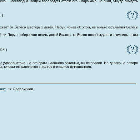
ена — бесплодна. Кощей преследует отважного Сварожича, не зная, откуда ожидать
 )
ает от Велеса шестерых детей. Перун, узнав об этом, не только объявляет Велесу
сли Перун собирается сжечь детей Велеса, то Велес освобождает из темницы сына
998 )
 удовольствие: на его врага наложено заклятье, он не опасен. Но далеко на севере
ца, юноша отправляется в долгое и опасное путешествие.
нига
=>
Сварожичи