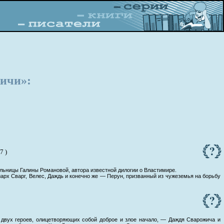
ичи»:
7 )
ьницы Галины Романовой, автора известной дилогии о Властимире.
х Сварг, Велес, Даждь и конечно же — Перун, призванный из чужеземья на борьбу
 двух героев, олицетворяющих собой доброе и злое начало, — Даждя Сварожича и