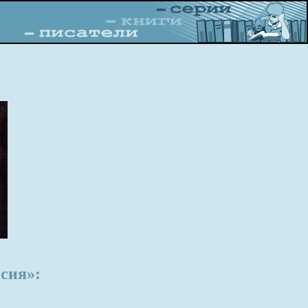
сия»: