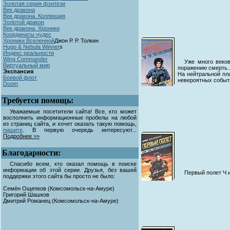
Золотая серия фэнтези
Век дракона
Век дракона. Коллекция
Золотой дракон
Век дракона. Хроники
Координаты чудес
Хроники Вселенной
Джон Р. Р. Толкин
Hugo & Nebula Winner
s
Индекс реальности
Wing Commander
Уже много веко
Виртуальный мир
поражению смерть..
Экспансия
На нейтральной пл
Боевой флот
невероятных событ
Doom
Требуется помощь:
Уважаемые посетители сайта! Все, кто может
восполнить информационные пробелы на любой
из страниц сайта, и хочет оказать такую помощь,
пишите
. В первую очередь интересуют...
Подробнее >>
Благодарности:
Спасибо всем, кто оказал помощь в поиске
информации об этой серии. Друзья, без вашей
Первый полет Ч 
поддержки этого сайта бы просто не было:
Семён Ощепков (Комсомольск-на-Амуре)
Григорий Шашков
Дмитрий Романец (Комсомольск-на-Амуре)