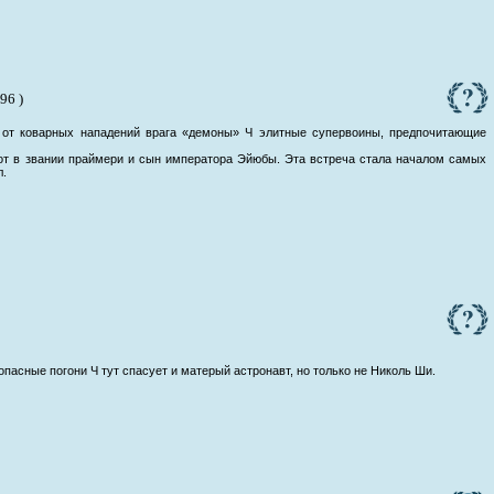
96 )
 от коварных нападений врага «демоны» Ч элитные супервоины, предпочитающие
лот в звании праймери и сын императора Эйюбы. Эта встреча стала началом самых
л.
пасные погони Ч тут спасует и матерый астронавт, но только не Николь Ши.