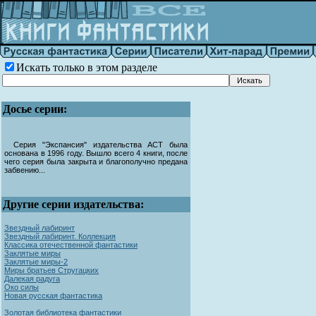
Искать только в этом разделе
Досье серии:
Серия "Экспансия" издательства АСТ была
основана в 1996 году. Вышло всего 4 книги, после
чего серия была закрыта и благополучно предана
забвению...
Другие серии издательства:
Звездный лабиринт
Звездный лабиринт. Коллекция
Классика отечественной фантастики
Заклятые миры
Заклятые миры-2
Миры братьев Стругацких
Далекая радуга
Око силы
Новая русская фантастика
Золотая библиотека фантастики