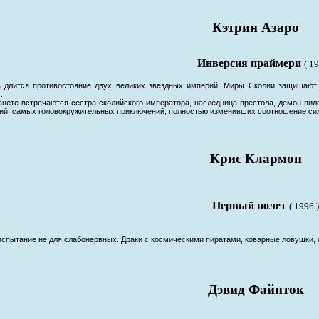
Кэтрин Азаро
Инверсия праймери
( 19
в длится противостояние двух великих звездных империй. Миры Сколии защищают
.
анете встречаются сестра сколийского императора, наследница престола, демон-пи
ий, самых головокружительных приключений, полностью изменивших соотношение си
Крис Клармон
Первый полет
( 1996 )
испытание не для слабонервных. Драки с космическими пиратами, коварные ловушки, о
Дэвид Файнток