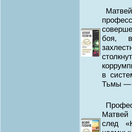
Мат
профе
соверш
боя, в
захле
столкну
коррумп
в сист
Тьмы — 
Профес
Матвей
след «