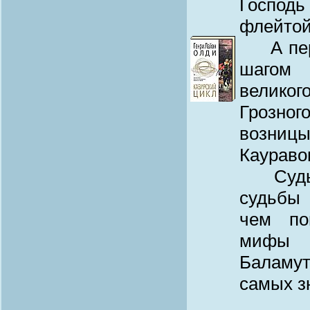
Господ
флейтой
А пере
шагом 
великог
Грозног
возниц
Каураво
Судьбы
судьбы 
чем по
мифы И
Баламут
самых з