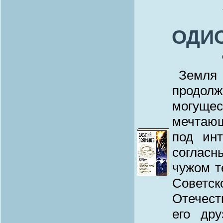
ОДИС
Земл
продол
могуще
мечтающ
под ин
соглас
чужом т
Советс
Отечест
его дру