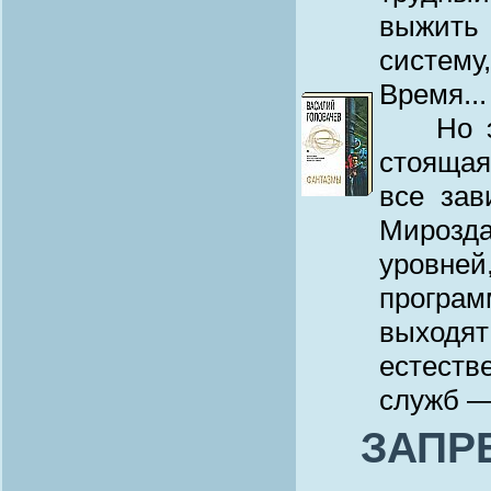
выжить
систем
Время...
Но это
стоящая
все зав
Мирозда
уровней
програ
выходят
естест
служб —
ЗАПР