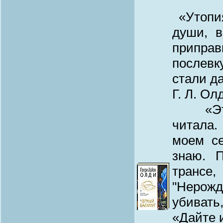
«Утопи
души, в
припра
послевк
стали д
Г. Л. Ол
«Это с
читала.
моем се
знаю. 
трансе,
"Нерож
убивать
«Дайте 