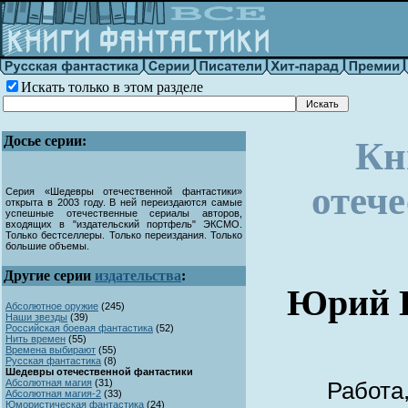
Искать только в этом разделе
Досье серии:
Кн
отеч
Серия «Шедевры отечественной фантастики»
открыта в 2003 году. В ней переиздаются самые
успешные отечественные сериалы авторов,
входящих в "издательский портфель" ЭКСМО.
Только бестселлеры. Только переиздания. Только
большие объемы.
Другие серии
издательства
:
Юрий Б
Абсолютное оружие
(
245)
Наши звезды
(
39)
Российская боевая фантастика
(
52)
Нить времен
(
55)
Времена выбирают
(
55)
Русская фантастика
(
8)
Шедевры отечественной фантастики
Абсолютная магия
(
31)
Работа
Абсолютная магия-2
(
33)
Юмористическая фантастика
(
24)