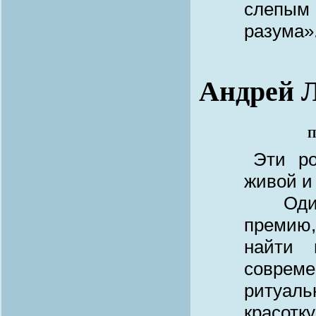
слепым 
разума»
Андрей 
П
Эти р
живой и
Один и
премию,
найти 
соврем
ритуаль
красотк