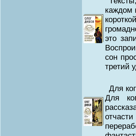
Тексты
каждом 
коротк
громадн
это зап
Воспрои
сон про
третий 
Для ко
Для ко
рассказ
отчаст
перера
фантас