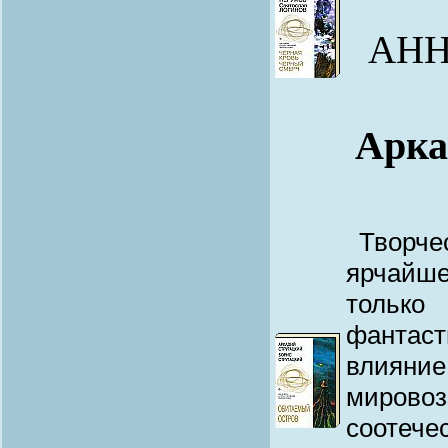
АНН
Арка
Творч
ярчайше
только
фантаст
влиян
миров
соотече