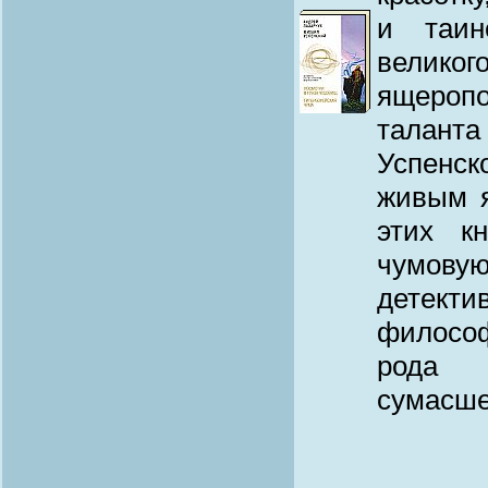
и таин
велико
ящеропо
талант
Успенс
живым я
этих к
чумову
детекти
философ
рода 
сумасше