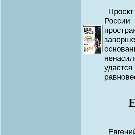
Проек
Росси
простр
заверше
основ
ненасил
удастс
равнове
Е
Евген