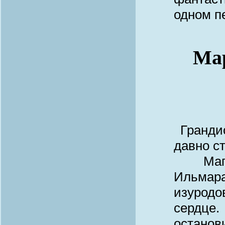
одном п
Мар
Гранди
давно с
Маг, п
Ильмар
изурод
сердце
остано