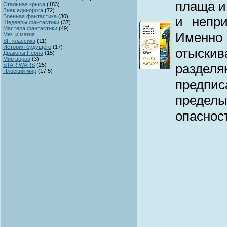
плаща и
Стальная крыса
(
183)
Знак единорога
(
72)
Военная фантастика
(
30)
и непр
Шедевры фантастики
(
37)
Мастера фантастики
(
49)
Именно
Меч и магия
SF-классика
(
11)
История будущего
(
17)
отыски
Драконы Перна
(
15)
Мир воров
(
3)
раздел
STAR WARS
(
25)
Плоский мир
(
17 5)
предпи
пределы
опаснос