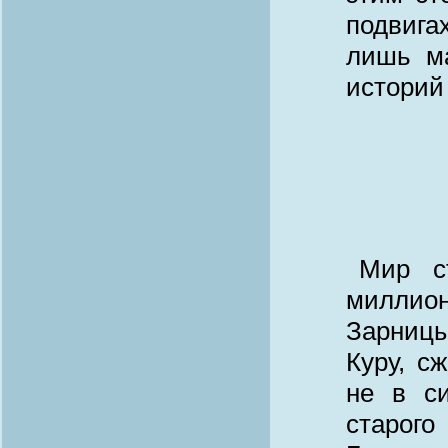
подвига
лишь ма
историй
Мир с
миллио
Зарниц
Куру, с
не в с
старог