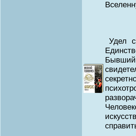
Вселенн
Удел 
Единств
Бывший 
свидет
секрет
психот
развор
Челове
искусс
справить