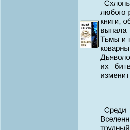
Схлопы
любого 
книги, 
выпала
Тьмы и 
коварн
Дьяволо
их бит
изменит
Среди
Вселенн
трудны