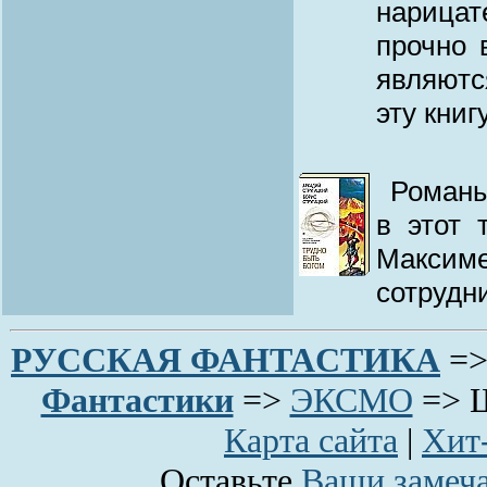
нарица
прочно 
являютс
эту кни
Романы
в этот 
Максим
сотрудн
РУССКАЯ ФАНТАCТИКА
=
Фантастики
=>
ЭКСМО
=>
Ш
Карта сайта
|
Хит
Оставьте
Ваши замеча