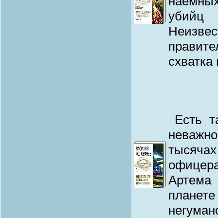
наемных
убийц
Неизве
правит
схватка 
Есть 
неважно
тысячах
офицер
Артема
планет
негума