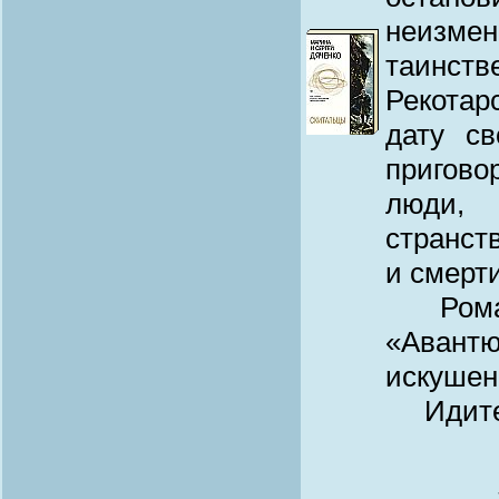
неизме
таинст
Рекотар
дату с
пригово
люди,
странст
и смерти
Романы
«Авант
искушен
Идите 