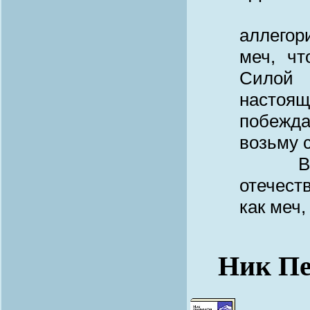
«Пер
аллего
меч, чт
Силой 
настоя
побежд
возьму 
Воисти
отечест
как меч,
Ник Пе