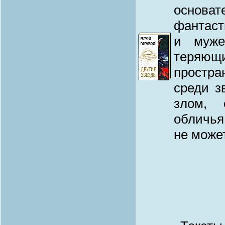
основ
фантаст
и муже
теряющ
простра
среди з
злом, 
обличья
не може