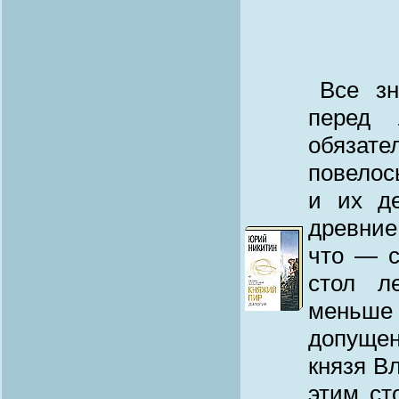
Все зн
перед 
обязате
повелос
и их д
древние
что — с
стол л
меньше
допуще
князя В
этим ст