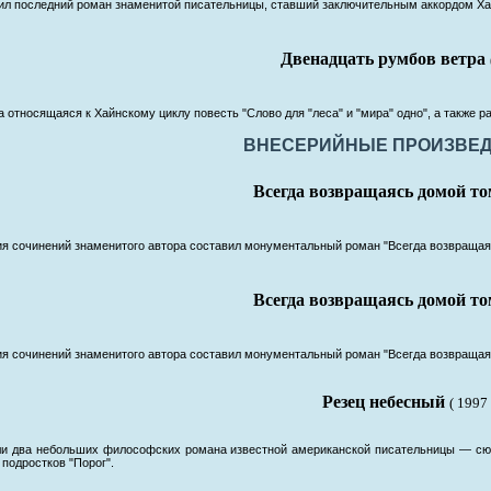
вил последний роман знаменитой писательницы, ставший заключительным аккордом Ха
Двенадцать румбов ветра
а относящаяся к Хайнскому циклу повесть "Слово для "леса" и "мира" одно", а также 
ВНЕСЕРИЙНЫЕ ПРОИЗВЕ
Всегда возвращаясь домой то
ия сочинений знаменитого автора составил монументальный роман "Всегда возвращая
Всегда возвращаясь домой то
ия сочинений знаменитого автора составил монументальный роман "Всегда возвращая
Резец небесный
( 1997 
ли два небольших философских романа известной американской писательницы — сюр
 подростков "Порог".