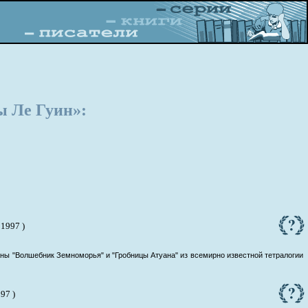
 Ле Гуин»:
 1997 )
аны "Волшебник Земноморья" и "Гробницы Атуана" из всемирно известной тетралогии
997 )