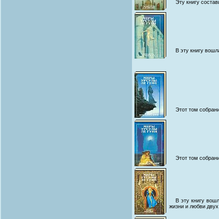
Эту книгу соста
В эту книгу вошл
Этот том собран
Этот том собран
В эту книгу вош
жизни и любви двух