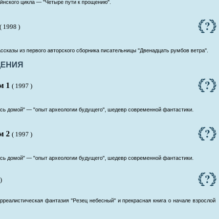
йнского цикла — "Четыре пути к прощению".
( 1998 )
рассказы из первого авторского сборника писательницы "Двенадцать румбов ветра".
ДЕНИЯ
м 1
( 1997 )
сь домой" — "опыт археологии будущего", шедевр современной фантастики.
м 2
( 1997 )
сь домой" — "опыт археологии будущего", шедевр современной фантастики.
)
реалистическая фантазия "Резец небесный" и прекрасная книга о начале взрослой