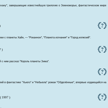
Техану", завершающие известнейшую трилогию о Земноморье, фантастическом мире
)
и с планеты Хайн, — "Роканнон", "Планета изгнания" и "Город иллюзий".
7 )
 с ним рассказ "Король планеты Зима".
мий в фантастике "Хьюго" и "Небьюла" роман "Обделённые", впервые издающийся на
( 1997 )