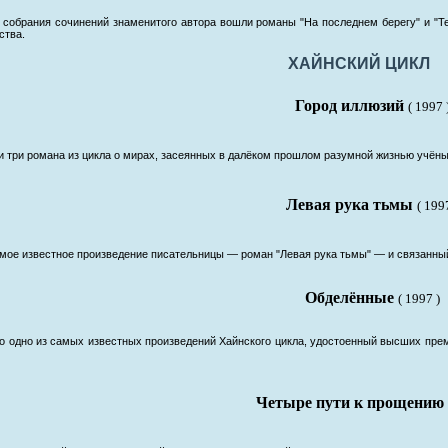
 собрания сочинений знаменитого автора вошли романы "На последнем берегу" и "
ства.
ХАЙНСКИЙ ЦИКЛ
Город иллюзий
( 1997 
и три романа из цикла о мирах, засеянных в далёком прошлом разумной жизнью учёным
Левая рука тьмы
( 199
амое известное произведение писательницы — роман "Левая рука тьмы" — и связанный
Обделённые
( 1997 )
ло одно из самых известных произведений Хайнского цикла, удостоенный высших пре
Четыре пути к прощению