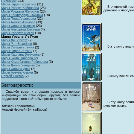
Полярис
(
223)
Миры Гарри Гаррисона
(
21)
В очередной том
Миры Роберт Хайнлайна
(
25)
драконов и чародей
Миры Роджера Желязны
(
28)
Миры Клиффорда Саймака
(
18)
Миры Пола Андерсона
(
22)
Миры Айзека Азимова
(
19)
Миры Филипп Фармер
(
23)
Миры Альфреда Бестера
(
4)
Миры Роберта Шекли
(
10)
Миры Урсулы Ле Гуин
Миры Ли Брэкетт
(
2)
Миры Рэя Брэдбери
(
8)
В эту книгу вошл
Миры Уильяма Тенна
(
2)
Миры Пирса Энтони
(
7)
Миры Харлана Эллисона
(
3)
Миры Бима Пайпера (
2)
Миры Кима Стенли Робинсона
(
3)
Миры Джона Уиндема
(
5)
Миры Филипа Дика
(
2)
Миры Артура Кларка
(
5)
Сергей Снегов
(
2)
В книгу вошли с
Благодарности:
Спасибо всем, кто оказал помощь в поиске
информации об этой серии. Друзья, без вашей
поддержки этого сайта бы просто не было:
В эту книгу вош
русском языке.
Алексей Герасимович
Андрей Черный (Вятка/Киров)