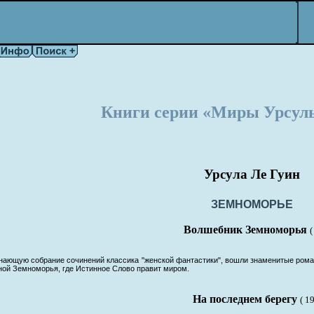
Книги серии «Миры Урсулы
Урсула Ле Гуин
ЗЕМНОМОРЬЕ
Волшебник Земноморья
(
чинающую собрание сочинений классика "женской фантастики", вошли знаменитые ром
ной Земноморья, где Истинное Слово правит миром.
На последнем берегу
( 1