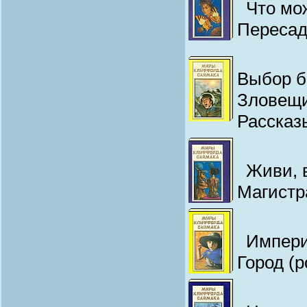
Что мо
Пересад
Выбор б
Зловещи
Рассказ
Живи, 
Магистр
Импери
Город (