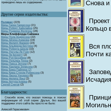
Снова и
приведено лишь их содержание.
Другие серии издательства:
Проект
Полярис
(
223)
Миры Гарри Гаррисона
(
21)
Кольцо 
Миры Роберт Хайнлайна
(
25)
Миры Роджера Желязны
(
28)
Миры Клиффорда Саймака
Миры Пола Андерсона
(
22)
Миры Айзека Азимова
(
19)
Миры Филипп Фармер
(
23)
Вся пло
Миры Альфреда Бестера
(
4)
Миры Роберта Шекли
(
10)
Миры Урсулы Ле Гуин
(
12)
Почти к
Миры Ли Брэкетт
(
2)
Миры Рэя Брэдбери
(
8)
Миры Уильяма Тенна
(
2)
Миры Пирса Энтони
(
7)
Миры Харлана Эллисона
(
3)
Миры Бима Пайпера (
2)
Запове
Миры Кима Стенли Робинсона
(
3)
Миры Джона Уиндема
(
5)
Исчадия
Миры Филипа Дика
(
2)
Миры Артура Кларка
(
5)
Сергей Снегов
(
2)
Благодарности:
Принци
Спасибо всем, кто оказал помощь в поиске
информации об этой серии. Друзья, без вашей
Могильн
поддержки этого сайта бы просто не было:
Алексей Герасимович