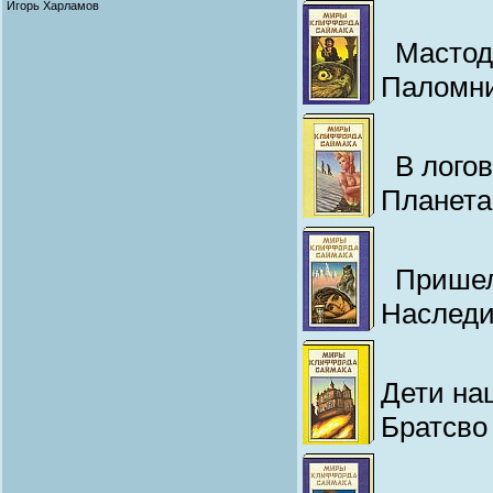
Игорь Харламов
Мастод
Паломни
В лого
Планета
Пришел
Наследи
Дети на
Братсво