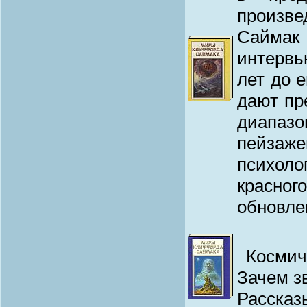
произв
Саймак
интервь
лет до 
дают пр
диапазо
пейза
психоло
красно
обновле
Космич
Зачем зв
Рассказ