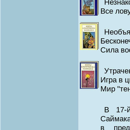
Незнак
Все лов
Необъя
Бесконе
Сила во
Утраче
Игра в 
Мир "те
В 17-
Саймака
в пред