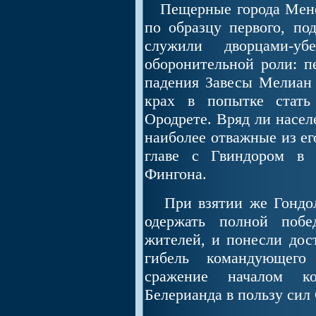
Пещерные города Менег
по образцу первого, по
служили дворцами-у
оборонительной роли: п
падения Завесы Мелиан 
крах в попытке стать
Ородрете. Вряд ли насел
наиболее отважные из ег
главе с Гвиндором в 
Фингона.
При взятии же Гондол
одержать полной побе
жителей, и понесли дос
гибель командующего
сражение началом к
Белерианда в пользу сил 