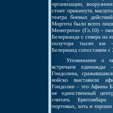
организации, вооружен
стоит прикинуть масшта
театра боевых действий
Моргота были всего лишь
Менегрота» (Гл.10) – ок
Белерианда с севера на ю
полутора тысяч км –
Белерианд сопоставим с 
Упоминание о числе
встречаем единожды –
Гондолина, сражавшаяс
войско выставили аф
Гондолин – это Афины Б
не единственный цент
считать Бритомбара 
портовых, хоть и хорошо