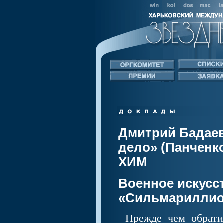
Дмитрий Бадаев
дело» (Панченко)
ХИМ
Военное искусс
«Сильмариллион
Прежде чем обратитьс