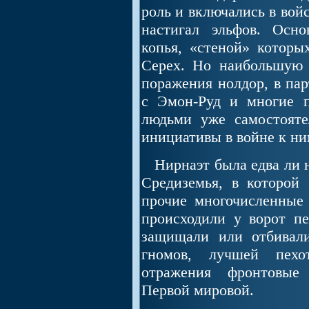
роль и включались в войс
настигал эльфов. Осн
копья, «стеной» которы
Серех. Но наибольшую 
поражения нолдор, в пар
с Эмон-Руд и многие п
людьми уже самостоятел
инициативы в войне к ни
Нирнаэт была едва ли н
Средиземья, в которой
прочие многочисленные
происходили у ворот п
защищали или отбивали
гномов, лучшей пехо
отражения фронтовые 
Первой мировой.