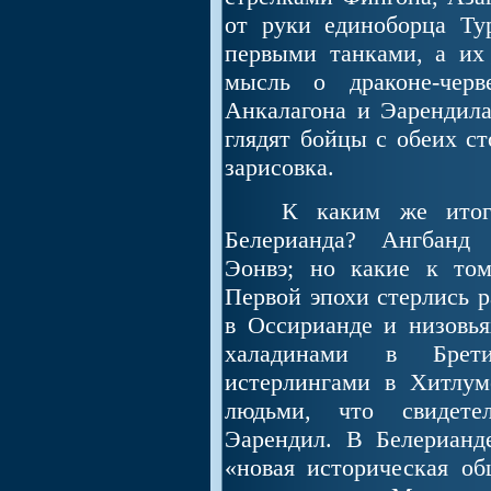
от руки единоборца Тур
первыми танками, а их
мысль о драконе-черв
Анкалагона и Эарендила,
глядят бойцы с обеих ст
зарисовка.
К каким же итогам
Белерианда? Ангбанд 
Эонвэ; но какие к то
Первой эпохи стерлись 
в Оссирианде и низовь
халадинами в Брет
истерлингами в Хитлум
людьми, что свидете
Эарендил. В Белерианд
«новая историческая об