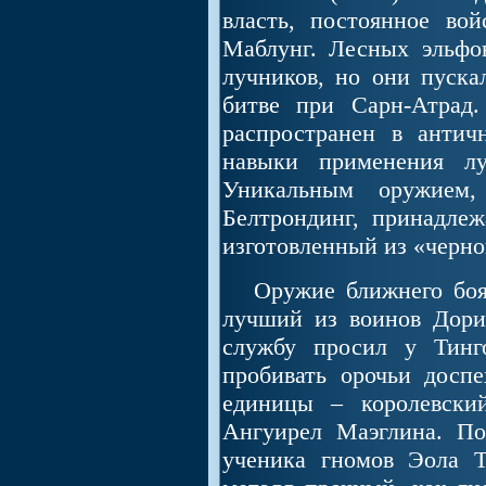
власть, постоянное во
Маблунг. Лесных эльфо
лучников, но они пуска
битве при Сарн-Атрад
распространен в антич
навыки применения лу
Уникальным оружием,
Белтрондинг, принадле
изготовленный из «черног
Оружие ближнего боя 
лучший из воинов Дориа
службу просил у Тинг
пробивать орочьи досп
единицы – королевски
Ангуирел Маэглина. П
ученика гномов Эола Т