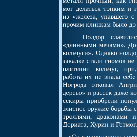
металл прочный, как гно
мог делаться тонким и г
из «железа, упавшего с 
прочим клинкам было до 
Нолдор славились 
«длинными мечами». До
кольчуги». Однако нолдо
закалке стали гномов не
плетении кольчуг, при
работа их не знала себе
Ногрода отковал Ангр
дерево» и рассек даже к
секиры приобрели попул
элитное оружие борьбы 
троллями, драконами 
Дориата, Хурин и Готмог
«Сильмариллион» совер