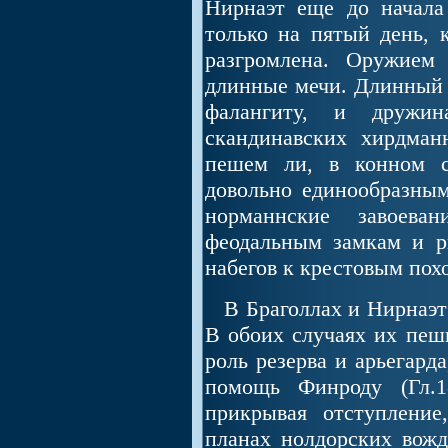
Нирнаэт еще до начала
только на пятый день, 
разгромлена. Оружием
длинные мечи. Длинный м
фалангиту, и дружин
скандинавских хирдманн
пешем ли, в конном с
довольно единообразным
норманнские завоева
феодальным замкам и р
набегов к крестовым пох
В Браголлах и Нирнаэт 
В обоих случаях их пеш
роль резерва и арьегард
помощь Финроду (Гл.1
прикрывая отступлени
планах нолдорских вожд