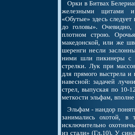
Орки в Битвах Белерианд
железными щитами и 
«Обутые» здесь следует 
до головы». Очевидно,
плотном строю. Орочья
македонской, или же шв
шеренги несли заслонны
ними шли пикинеры с 
стрелки. Лук при массо
для прямого выстрела и 
навесной: задачей лучн
стрел, выпуская по 10-1
меткости эльфам, вполне
Эльфам - нандор поняти
занимались охотой, в 
исключительно охотнич
из стали» (Гл.10). У си