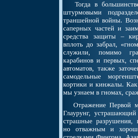
Тогда в большинстве 
штурмовыми подраздел
траншейной войны. Возн
саперных частей и заи
средства защиты – ки
вплоть до забрал, «гно
служили, помимо гран
карабинов и первых, сп
автоматов, также заточе
самодельные моргеншт
кортики и кинжалы. Как
мы узнаем в гномах, сра
Отражение Первой мир
Глаурунг, устрашающий
страшные разрушения, 
но отважным и хорош
стрелками Фингона, Азаг