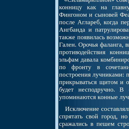
конницу как на главн
Фингоном и сыновей Феа
после Аглареб, когда пе
Ангбанда и патрулиров
также появилась возможн
Гален. Орочья фаланга, 
противодействия конн
эльфам давала комбиниро
по фронту в сочетан
построения лучниками: п
прикрываться щитом и о
будет несподручно. В 
упоминаются конные луч
Исключение составляли
спрятать свой город, н
сражались в пешем стр