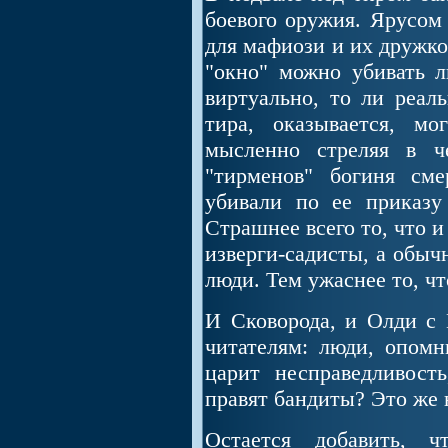
боевого оружия. Ярусом 
для мафиози и их дружко
"окно" можно убивать л
виртуально, то ли реал
тира, оказывается, мо
мысленно стреляя в ч
"тирменов" богиня см
убивали по ее приказ
Страшнее всего то, что и
изверги-садисты, а обыч
люди. Тем ужаснее то, чт
И Сковорода, и Олди с
читателям: люди, опомн
царит несправедливость
правят бандиты? Это же н
Остается добавить, 