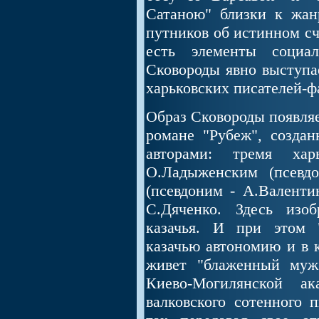
Сатаною" близки к жанр
путников об истинном сч
есть элементы социа
Сковороды явно выступа
харьковских писателей-ф
Образ Сковороды появляе
романе "Рубеж", создан
авторами: тремя ха
О.Ладыженским (псевд
(псевдоним - А.Валенти
С.Дяченко. Здесь изоб
казачья. И при этом "
казачью автономию и в к
живет "блаженный муж
Киево-Могилянской а
валковского сотенного п