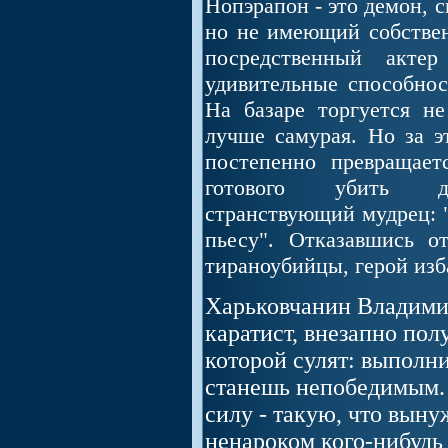
Нопэрапон - это демон, 
но не имеющий собствен
посредственный акте
удивительные способнос
На базаре торгуется не
лучше самурая. Но за эт
постепенно превращает
готового убить дес
странствующий мудрец: "
пьесу". Отказавшись о
тираноубийцы, герой изба
Харьковчанин Владими
каратист, внезапно полу
которой сулят: выполн
станешь непобедимым. 
силу - такую, что выну
ненароком кого-нибудь 