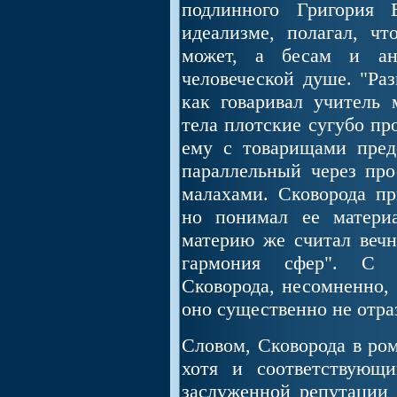
подлинного Григория 
идеализме, полагал, чт
может, а бесам и ан
человеческой душе. "Раз
как говаривал учитель 
тела плотские сугубо пр
ему с товарищами пред
параллельный через про
малахами. Сковорода пр
но понимал ее материа
материю же считал вечн
гармония сфер". С 
Сковорода, несомненно, 
оно существенно не отра
Словом, Сковорода в ром
хотя и соответствующ
заслуженной репутации 