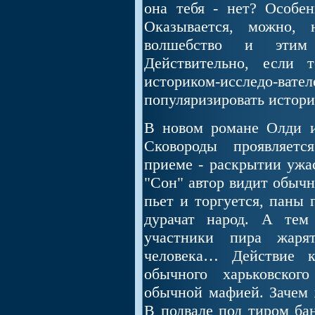
она тебя - нет? Особен
Оказывается, можно, 
волшебство и этим
Действительно, если 
историком-исследо
популяризировать истори
В новом романе Олди и
Сковороды проявляетс
приеме - раскрытии ужас
"Сон" автор видит обычн
пьет и торгуется, паны 
дурачат народ. А тем
участники пира жаря
человека… Действие к
обычного харьковског
обычной мафией. Зачем 
В подвале под тиром ба