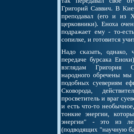
так передавал свое от
Григорий Саввич. В Кие
преподавал (его и из 
церковники). Еноха очен
подражает ему - то-есть
сопилке, и готовится уч
Надо сказать, однако, 
передаче бурсака Енохи)
взглядам Григория С
народного обречены мы 
подобных суевериям еф
Сковорода, действит
просветитель и враг суев
и есть что-то необычное,
тонкие энергии, котор
энергии" - это из ле
(подводящих "научную ба