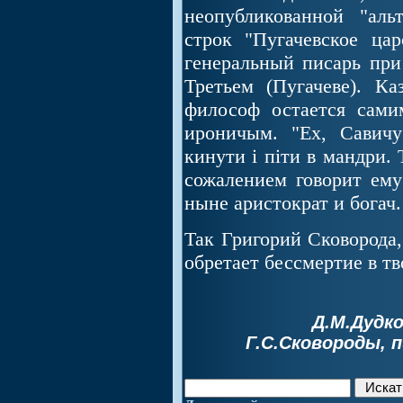
неопубликованной "аль
строк "Пугачевское цар
генеральный писарь при
Третьем (Пугачеве). К
философ остается сам
ироничым. "Ех, Савич
кинути і піти в мандри. Т
сожалением говорит ему
ныне аристократ и богач.
Так Григорий Сковорода,
обретает бессмертие в тв
Д.М.Дудко
Г.С.Сковороды, 