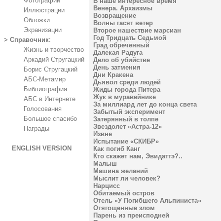
Фотографии
В наше интересное время
Венера. Архаизмы
Иллюстрации
Возвращение
Обложки
Волны гасят ветер
Экранизации
Второе нашествие марсиан
Год Тридцать Седьмой
>
Справочник
:
Град обреченный
Жизнь и творчество
Далекая Радуга
Аркадий Стругацкий
Дело об убийстве
День затмения
Борис Стругацкий
Дни Кракена
АБС-Метамир
Дьявол среди людей
Библиография
Жиды города Питера
Жук в муравейнике
АБС в Интернете
За миллиард лет до конца света
Голосования
Забытый эксперимент
Большое спасибо
Затерянный в толпе
Звездолет «Астра-12»
Награды
Извне
Испытание «СКИБР»
ENGLISH VERSION
Как погиб Канг
Кто скажет нам, Эвидаттэ?..
Малыш
Машина желаний
Мыслит ли человек?
Нарцисс
Обитаемый остров
Отель «У Погибшего Альпиниста»
Отягощенные злом
Парень из преисподней