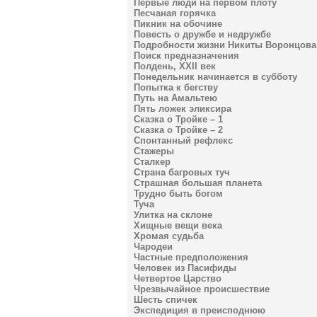
Первые люди на первом плоту
Песчаная горячка
Пикник на обочине
Повесть о дружбе и недружбе
Подробности жизни Никиты Воронцова
Поиск предназначения
Полдень, XXII век
Понедельник начинается в субботу
Попытка к бегству
Путь на Амальтею
Пять ложек эликсира
Сказка о Тройке – 1
Сказка о Тройке – 2
Спонтанный рефлекс
Стажеры
Сталкер
Страна багровых туч
Страшная большая планета
Трудно быть богом
Туча
Улитка на склоне
Хищные вещи века
Хромая судьба
Чародеи
Частные предположения
Человек из Пасифиды
Четвертое Царство
Чрезвычайное происшествие
Шесть спичек
Экспедиция в преисподнюю