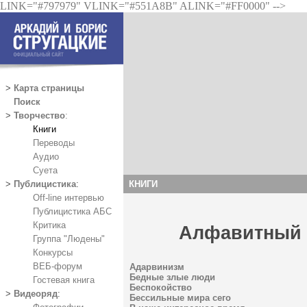
LINK="#797979" VLINK="#551A8B" ALINK="#FF0000" -->
>
Карта страницы
Поиск
>
Творчество
:
Книги
Переводы
Аудио
Суета
КНИГИ
>
Публицистика
:
Off-line интервью
Публицистика АБС
Критика
Алфавитный 
Группа "Людены"
Конкурсы
ВЕБ-форум
Адарвинизм
Бедные злые люди
Гостевая книга
Беспокойство
>
Видеоряд
:
Бессильные мира сего