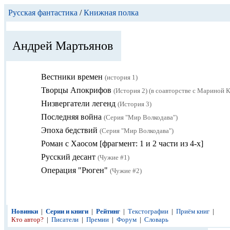
Русская фантастика
/
Книжная полка
Андрей Мартьянов
Вестники времен
(история 1)
Творцы Апокрифов
(История 2) (в соавторстве с Мариной 
Низвергатели легенд
(История 3)
Последняя война
(Серия "Мир Волкодава")
Эпоха бедствий
(Серия "Мир Волкодава")
Роман с Хаосом [фрагмент: 1 и 2 части из 4-х]
Русский десант
(Чужие #1)
Операция "Рюген"
(Чужие #2)
Новинки
|
Серии и книги
|
Рейтинг
|
Текстографии
|
Приём книг
|
Кто автор?
|
Писатели
|
Премии
|
Форум
|
Словарь