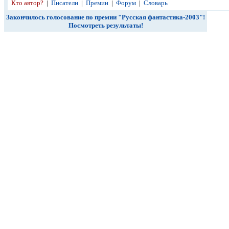
Кто автор?
|
Писатели
|
Премии
|
Форум
|
Словарь
Закончилось голосование по премии "Русская фантастика-2003"!
Посмотреть результаты!