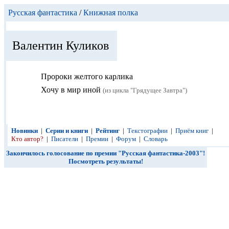
Русская фантастика
/
Книжная полка
Валентин Куликов
Пророки желтого карлика
Хочу в мир иной
(из цикла "Грядущее Завтра")
Новинки
|
Серии и книги
|
Рейтинг
|
Текстографии
|
Приём книг
|
Кто автор?
|
Писатели
|
Премии
|
Форум
|
Словарь
Закончилось голосование по премии "Русская фантастика-2003"!
Посмотреть результаты!