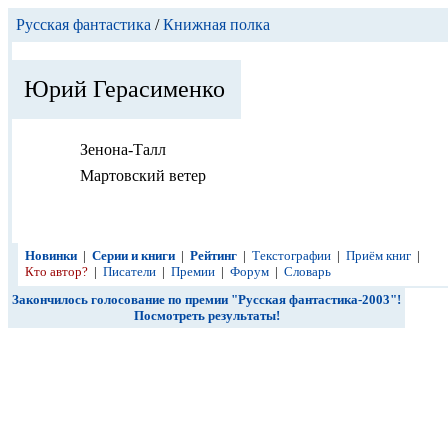
Русская фантастика
/
Книжная полка
Юрий Герасименко
Зенона-Талл
Мартовский ветер
Новинки
|
Серии и книги
|
Рейтинг
|
Текстографии
|
Приём книг
|
Кто автор?
|
Писатели
|
Премии
|
Форум
|
Словарь
Закончилось голосование по премии "Русская фантастика-2003"!
Посмотреть результаты!