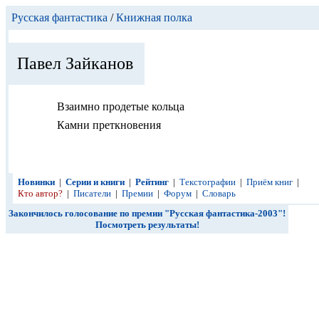
Русская фантастика
/
Книжная полка
Павел Зайканов
Взаимно продетые кольца
Камни преткновения
Новинки
|
Серии и книги
|
Рейтинг
|
Текстографии
|
Приём книг
|
Кто автор?
|
Писатели
|
Премии
|
Форум
|
Словарь
Закончилось голосование по премии "Русская фантастика-2003"!
Посмотреть результаты!