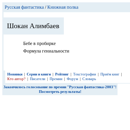
Русская фантастика
/
Книжная полка
Шокан Алимбаев
Бебе в пробирке
Формула гениальности
Новинки
|
Серии и книги
|
Рейтинг
|
Текстографии
|
Приём книг
|
Кто автор?
|
Писатели
|
Премии
|
Форум
|
Словарь
Закончилось голосование по премии "Русская фантастика-2003"!
Посмотреть результаты!