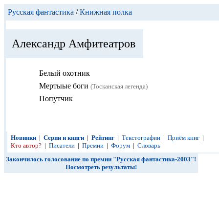
Русская фантастика
/
Книжная полка
Александр Амфитеатров
Белый охотник
Мертыые боги
(Тосканская легенда)
Попутчик
Новинки
|
Серии и книги
|
Рейтинг
|
Текстографии
|
Приём книг
|
Кто автор?
|
Писатели
|
Премии
|
Форум
|
Словарь
Закончилось голосование по премии "Русская фантастика-2003"!
Посмотреть результаты!