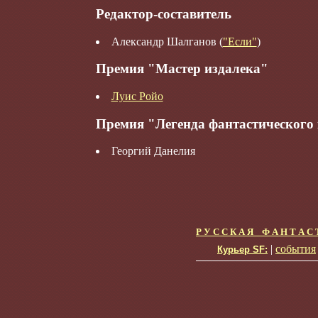
Редактор-составитель
Александр Шалганов (
"Если"
)
Премия "Мастер издалека"
Луис Ройо
Премия "Легенда фантастического
Георгий Данелия
Р У С С К А Я Ф А Н Т А С 
|
события
Курьер SF: