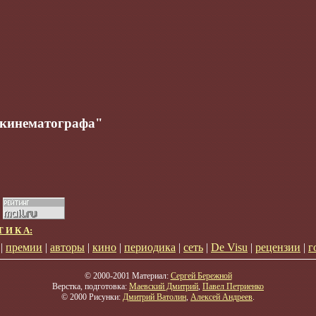
 кинематографа"
Т И К А:
|
премии
|
авторы
|
кино
|
периодика
|
сеть
|
De Visu
|
рецензии
|
г
© 2000-2001 Материал:
Сергей Бережной
Верстка, подготовка:
Маевский Дмитрий
,
Павел Петриенко
© 2000 Рисунки:
Дмитрий Ватолин
,
Алексей Андреев
.