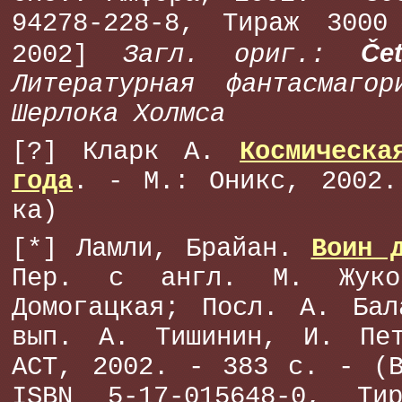
94278-228-8, Тираж 3000
Če
2002]
Загл. ориг.:
Литературная фантасмаго
Шерлока Холмса
[?] Кларк А.
Космическа
года
. - М.: Оникс, 2002.
ка)
[*] Ламли, Брайан.
Воин 
Пер. с англ. М. Жуко
Домогацкая; Посл. А. Бал
вып. А. Тишинин, И. Пе
АСТ, 2002. - 383 с. - (В
ISBN 5-17-015648-0, Ти