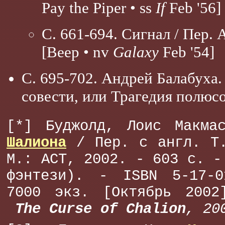
Pay the Piper • ss
If
Feb '56]
С. 661-694. Сигнал / Пер.
[Beep • nv
Galaxy
Feb '54]
С. 695-702. Андрей Балабуха
совести, или Трагедия полюс
[*] Буджолд, Лоис Макм
Шалиона
/ Пер. с англ. Т.
М.: АСТ, 2002. - 603 с. -
фэнтези). - ISBN 5-17-0
7000 экз. [Октябрь 200
The Curse of Chalion
, 20