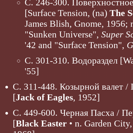
С. 246-300. Поверхностно
[Surface Tension, (na)
The S
James Blish, Gnome, 1956; 
"Sunken Universe",
Super Sc
'42 and "Surface Tension",
G
С. 301-310. Водораздел [Wa
'55]
С. 311-448. Козырной валет /
[
Jack of Eagles
, 1952]
С. 449-600. Черная Пасха / П
[
Black Easter
• n. Garden City