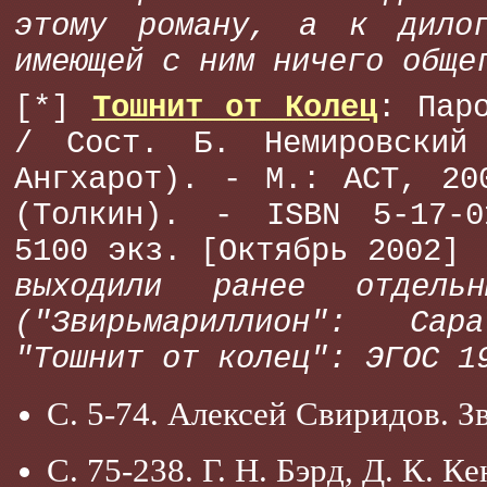
этому роману, а к дило
имеющей с ним ничего обще
[*]
Тошнит от Колец
: Пар
/ Сост. Б. Немировский
Ангхарот). - М.: АСТ, 20
(Толкин). - ISBN 5-17-0
5100 экз. [Октябрь 2002
выходили ранее отдельн
("Звирьмариллион": С
"Тошнит от колец": ЭГОС 1
С. 5-74. Алексей Свиридов. 
С. 75-238. Г. Н. Бэрд, Д. К. 