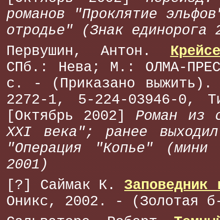
романов "Проклятие эльфов
отродье" (Знак единорога 
Первушин, Антон.
Крейс
СПб.: Нева; М.: ОЛМА-ПРЕ
с. - (Приказано выжить).
2272-1, 5-224-03946-0, Т
[Октябрь 2002]
Роман из 
XXI века"; ранее выходил
"Операция "Копье" (мини 
2001)
[?] Саймак К.
Заповедник 
Оникс, 2002. - (Золотая б