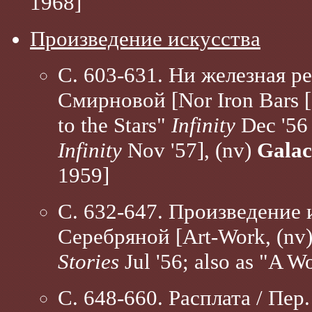
1968]
Произведение искусства
С. 603-631. Ни железная реш
Смирновой [Nor Iron Bars 
to the Stars"
Infinity
Dec '56 
Infinity
Nov '57], (nv)
Galac
1959]
С. 632-647. Произведение и
Серебряной [Art-Work, (nv
Stories
Jul '56; also as "A Wo
С. 648-660. Расплата / Пер