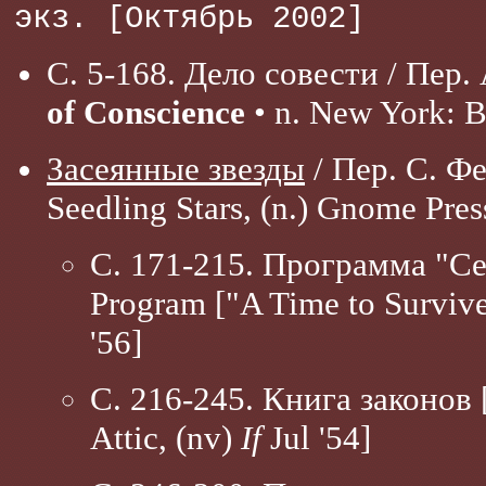
экз. [Октябрь 2002]
С. 5-168. Дело совести / Пер. 
of Conscience
• n. New York: B
Засеянные звезды
/ Пер. С. Ф
Seedling Stars, (n.) Gnome Pres
С. 171-215. Программа "Се
Program ["A Time to Survive
'56]
С. 216-245. Книга законов 
Attic, (nv)
If
Jul '54]