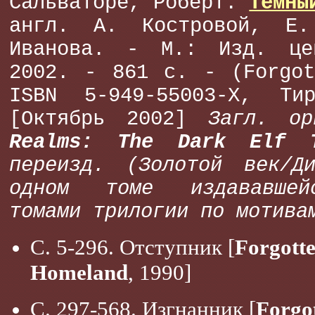
Сальваторе, Роберт.
Темны
англ. А. Костровой, Е.
Иванова. - М.: Изд. це
2002. - 861 с. - (Forgot
ISBN 5-949-55003-X, Ти
[Октябрь 2002]
Загл. о
Realms: The Dark Elf T
переизд. (Золотой век/Д
одном томе издававшей
томами трилогии по мотива
С. 5-296. Отступник [
Forgott
Homeland
, 1990]
С. 297-568. Изгнанник [
Forgo