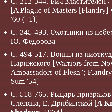
С. 212-344. Бич властителей /
[A Plague of Masters [Flandry] 
'60 (+1)]
С. 345-493. Охотники из небе
Ю. Федорова
С. 494-517. Воины из ниоткуда
Парижского [Warriors from No
Ambassadors of Flesh"; Flandry
Sum '54]
С. 518-765. Рыцарь призраков 
Слепяна, Е. Дрибинской [
A Kn