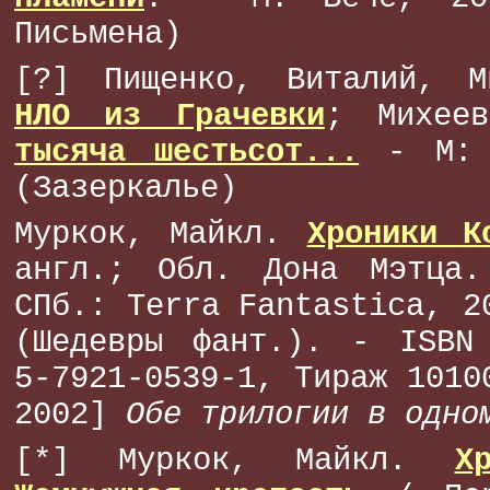
Письмена)
[?] Пищенко, Виталий, М
НЛО из Грачевки
; Михее
тысяча шестьсот...
- М: 
(Зазеркалье)
Муркок, Майкл.
Хроники К
англ.; Обл. Дона Мэтца
СПб.: Terra Fantastica, 2
(Шедевры фант.). - ISBN 
5-7921-0539-1, Тираж 1010
2002]
Обе трилогии в одно
[*] Муркок, Майкл.
Х