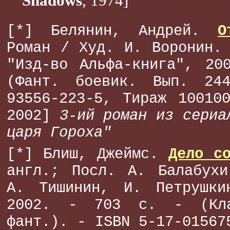
Shadows
, 1974]
[*] Белянин, Андрей.
О
Роман / Худ. И. Воронин.
"Изд-во Альфа-книга", 20
(Фант. боевик. Вып. 24
93556-223-5, Тираж 10010
2002]
3-ий роман из сериа
царя Гороха"
[*] Блиш, Джеймс.
Дело с
англ.; Посл. А. Балабухи
А. Тишинин, И. Петрушк
2002. - 703 с. - (Кла
фант.). - ISBN 5-17-01567