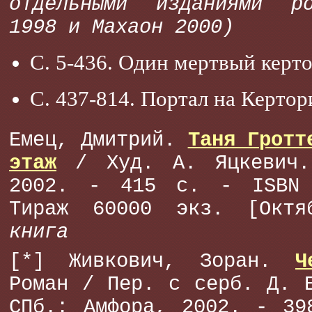
отдельными изданиями р
1998 и Махаон 2000)
С. 5-436. Один мертвый керт
С. 437-814. Портал на Керто
Емец, Дмитрий.
Таня Гротт
этаж
/ Худ. А. Яцкевич.
2002. - 415 с. - ISBN 
Тираж 60000 экз. [Окт
книга
[*] Живкович, Зоран.
Ч
Роман / Пер. с серб. Д. 
СПб.: Амфора, 2002. - 39