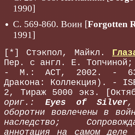
1990]
С. 569-860. Воин [
Forgotten 
1991]
[*] Стэкпол, Майкл.
Глаз
Пер. с англ. Е. Топчиной;
- М.: АСТ, 2002. - 6
Дракона: Коллекция). - IS
2, Тираж 5000 экз. [Окт
ориг.:
Eyes of Silver
,
оборотни вовлечены в вой
наследство; Сопровож
аннотация на самом деле 