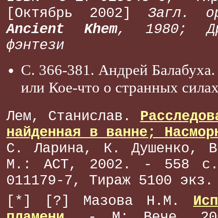
[Октябрь 2002]
Загл. 
Ancient Khem
, 1980; Др
фэнтези
С. 366-381. Андрей Балабуха.
или Кое-что о странных сила
Лем, Станислав.
Расследов
найденная в ванне; Насмор
С. Ларина, К. Душенко, В
М.: АСТ, 2002. - 558 с
011179-7, Тираж 5100 экз.
[*] [?] Мазова Н.М.
Ис
пламени
. - М: Вече, 20