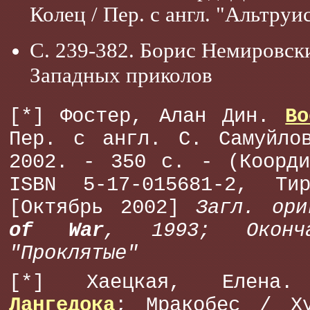
Колец / Пер. с англ. "Альтруи
С. 239-382. Борис Немировск
Западных приколов
[*] Фостер, Алан Дин.
Во
Пер. с англ. С. Самуйло
2002. - 350 с. - (Коорди
ISBN 5-17-015681-2, Ти
[Октябрь 2002]
Загл. ор
of War
, 1993; Оконча
"Проклятые"
[*] Хаецкая, Елен
Лангедока
; Мракобес / Х