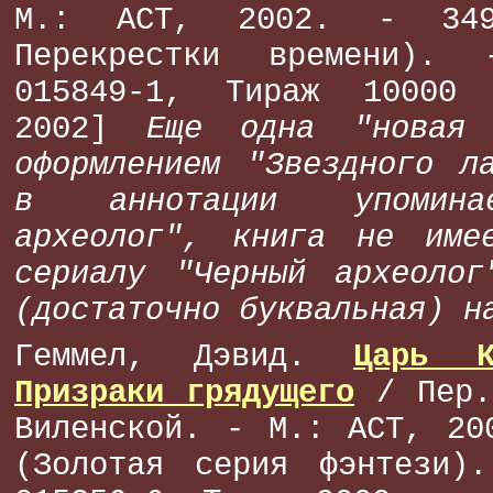
М.: АСТ, 2002. - 34
Перекрестки времени).
015849-1, Тираж 10000 
2002]
Еще одна "новая
оформлением "Звездного л
в аннотации упомина
археолог", книга не име
сериалу "Черный археолог
(достаточно буквальная) н
Геммел, Дэвид.
Царь К
Призраки грядущего
/ Пер.
Виленской. - М.: АСТ, 20
(Золотая серия фэнтези)