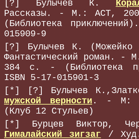
[?] Булычев К.
Кор
Рассказы. - М.: АСТ, 20
(Библиотека приключений)
015909-9
[?] Булычев К. (Можейко
Фантастический роман. - М
384 с. - (Библиотека п
ISBN 5-17-015901-3
[*] [?] Булычев К.,Злат
мужской верности
. - М: 
(Клуб 12 Стульев)
[*] Бурцев Виктор, Чер
Гималайский зигзаг
/ Худ.