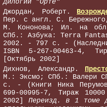
дилогии "Орте"
Джордан, Роберт.
Возрожд
Пер. с англ. С. Бережного
М. Кононова; Ил. на об
СПб.: Азбука: Terra Fanta
2002. - 797 с. - (Наследн
ISBN 5-267-00463-4, Ти
[Октябрь 2002]
Дихнов, Александр.
Прест
М.: Эксмо; СПб.: Валери С
с. - (Книги Ника Перумо
699-00995-7, Тираж 10000
2002]
Переизд. в 1 томе 