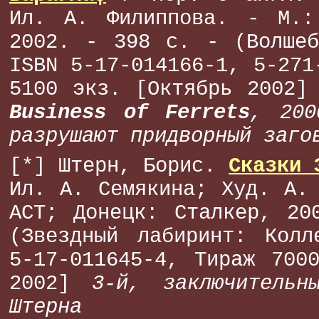
Ил. А. Филиппова. - М.:
2002. - 398 с. - (Волшеб
ISBN 5-17-014166-1, 5-271
5100 экз. [Октябрь 2002
Business of Ferrets
, 200
разрушают придворный заго
[*] Штерн, Борис.
Сказки 
Ил. А. Семякина; Худ. А.
АСТ; Донецк: Сталкер, 20
(Звездный лабиринт: Колл
5-17-011645-4, Тираж 700
2002]
3-й, заключитель
Штерна