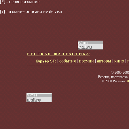
[*] - первое издание
[?] - издание описано не de visu
Р У С С К А Я Ф А Н Т А С Т И К А:
|
события
|
премии
|
авторы
|
кино
|
Курьер SF:
© 2000-200
Верстка, подготовка
© 2000 Рисунки:
Д