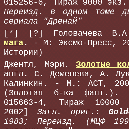
015256-6, Тираж 9000 экз.
Переизд. в одном томе д
сериала "Дренай"
[*] [?] Головачева В
мага
. - М: Эксмо-Пресс, 2
Истории)
Джентл, Мэри.
Золотые ко
англ. С. Деменева, А. Лу
Калинкин. - М.: АСТ, 20
(Золотая б-ка фант.).
015663-4, Тираж 10000 
2002]
Загл. ориг.:
Gol
1983; Переизд. (МЦФ 19