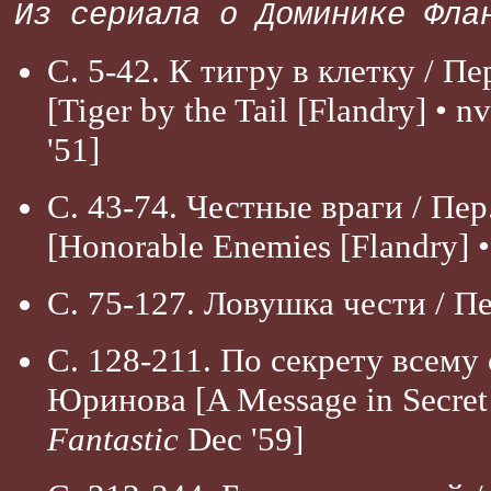
Из сериала о Доминике Фла
С. 5-42. К тигру в клетку / П
[Tiger by the Tail [Flandry] • n
'51]
С. 43-74. Честные враги / Пер
[Honorable Enemies [Flandry] 
С. 75-127. Ловушка чести / П
С. 128-211. По секрету всему 
Юринова [A Message in Secret 
Fantastic
Dec '59]