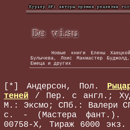
Новые книги Елены Хаецкой, Б
Булычева, Лоис Макмастер Буджолд
Емеца и других
[*] Андерсон, Пол.
Рыца
теней
/ Пер. с англ.; Ху
М.: Эксмо; СПб.: Валери С
с. - (Мастера фант.). 
00758-X, Тираж 6000 экз.