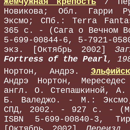
Жемчужная крепость
/ Пер
Новикова; Обл. Гарри Р
Эксмо; СПб.: Terra Fanta
365 с. - (Сага о Вечном В
5-699-00844-6, 5-7921-058
экз. [Октябрь 2002]
За
Fortress of the Pearl
, 19
Нортон, Андрэ.
Эльфийс
Андрэ Нортон, Мереседе
англ. О. Степашкиной, А.
Б. Валеджо. - М.: Эксмо
СПД, 2002. - 927 с. - (М
ISBN 5-699-00840-3, Ти
[Октябрь 2002]
Переизд