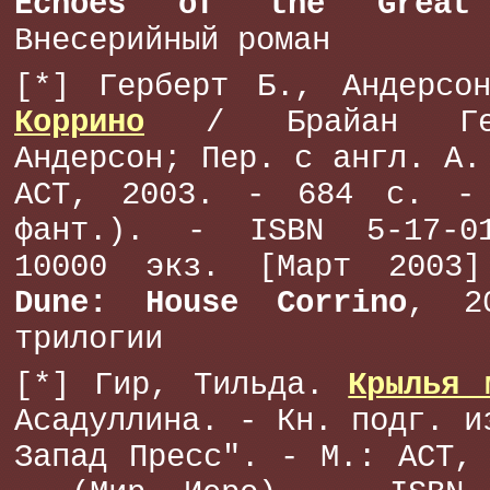
Echoes of the Great
Внесерийный роман
[*] Герберт Б., Андерс
Коррино
/ Брайан Гер
Андерсон; Пер. с англ. А.
АСТ, 2003. - 684 с. - 
фант.). - ISBN 5-17-01
10000 экз. [Март 2003]
Dune: House Corrino
, 2
трилогии
[*] Гир, Тильда.
Крылья 
Асадуллина. - Кн. подг. и
Запад Пресс". - М.: АСТ,