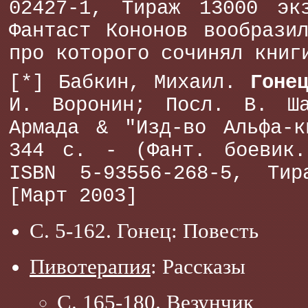
02427-1, Тираж 13000 эк
Фантаст Кононов вообрази
про которого сочинял книг
[*] Бабкин, Михаил.
Гоне
И. Воронин; Посл. В. Ш
Армада & "Изд-во Альфа-к
344 с. - (Фант. боевик
ISBN 5-93556-268-5, Ти
[Март 2003]
С. 5-162. Гонец: Повесть
Пивотерапия
: Рассказы
С. 165-180. Везунчик