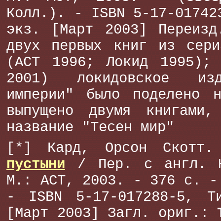
Колл.). - ISBN 5-17-01742
экз. [Март 2003] Переизд
двух первых книг из сери
(АСТ 1996; Локид 1995); 
2001) локидовское из
империи" было поделено 
выпущено двумя книгами,
название "Тесен мир"
[*] Кард, Орсон Скотт
пустыни
/ Пер. с англ. Ю
М.: АСТ, 2003. - 376 с. -
- ISBN 5-17-017288-5, Т
[Март 2003] Загл. ориг.: