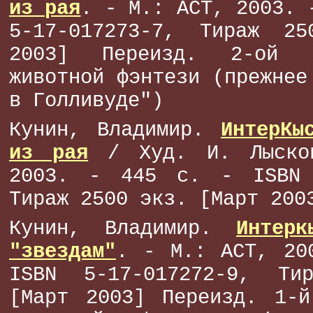
из рая
. - М.: АСТ, 2003. 
5-17-017273-7, Тираж 2
2003] Переизд. 2-ой 
животной фэнтези (прежнее
в Голливуде")
Кунин, Владимир.
ИнтерКы
из рая
/ Худ. И. Лыско
2003. - 445 с. - ISBN 
Тираж 2500 экз. [Март 200
Кунин, Владимир.
Интер
"звездам"
. - М.: АСТ, 20
ISBN 5-17-017272-9, Ти
[Март 2003] Переизд. 1-й