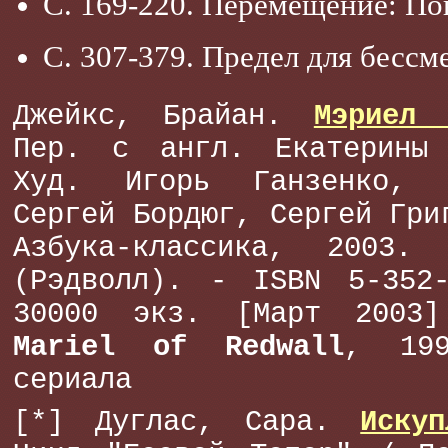
С. 169-220. Перемещение: По
С. 307-379. Предел для бессм
Джейкс, Брайан.
Мэриел 
Пер. с англ. Екатерины 
Худ. Игорь Ганзенко, 
Сергей Бордюг, Сергей Гри
Азбука-классика, 200
(Рэдволл). - ISBN 5-352-
30000 экз. [Март 2003]
Mariel of Redwall
, 19
сериала
[*] Дуглас, Сара.
Иску