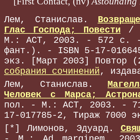
[First Contact, (nv)
Astounding
Лем, Станислав.
Возвращ
Глас Господа; Повести
/ П
М.: АСТ, 2003. - 572 с. 
фант.). - ISBN 5-17-01664
экз. [Март 2003] Повтор 
собрания сочинений
, издав
Лем, Станислав.
Магел
Человек с Марса; Астрон
пол. - М.: АСТ, 2003. - 7
17-017785-2, Тираж 7000 э
[*] Лимонов, Эдуард.
Свя
- М.: Ad marginem, 200