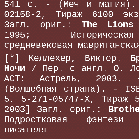
541 с. - (Меч и магия).
02158-2, Тираж 6100 эк
Загл. ориг.:
The Lions
1995; Историческа
средневековая мавританска
[*] Келлехер, Виктор.
Б
Ночи
/ Пер. с англ. О. Ло
АСТ: Астрель, 2003.
(Волшебная страна). - IS
5, 5-271-05747-X, Тираж 
2003] Загл. ориг.:
Broth
Подростковая фэнтези а
писателя