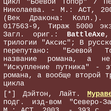
Цикл "Боевой Топор" / П
Николаева. - М.: АСТ, 20
(Век Дракона: Колл.).
017563-9, Тираж 5000 эк
Загл. ориг.:
BattleAxe
,
трилогии "Аксис"; В русск
перепутано: "Боевой 
название романа, а н
"Искупление путника" - э
романа, а вообще второй т
цикла
[*] Дэйтон, Лайт.
Мурав
подг. изд-вом "Северо-З
М.: АСТ, 2003. - 393 с. 