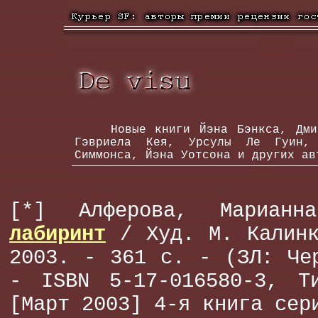
Новые книги Йэна Бэнкса, Дмитр
Гэвриела Кея, Урсулы Ле Гуин, 
Симмонса, Йэна Уотсона и других ав
[*] Алферова, Мариан
лабиринт
/ Худ. М. Калинк
2003. - 361 с. - (ЗЛ: Че
- ISBN 5-17-016580-3, Т
[Март 2003] 4-я книга сер