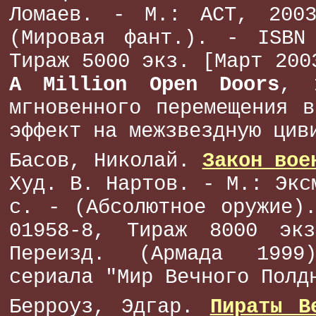
Ломаев. - М.: АСТ, 200
(Мировая фант.). - ISBN 
Тираж 5000 экз. [Март 200
A Million Open Doors
, 
мгновенного перемещения 
эффект на межзвездную цив
Басов, Николай.
Закон вое
Худ. В. Нартов. - М.: Экс
с. - (Абсолютное оружие)
01958-8, Тираж 8000 эк
Переизд. (Армада 199
сериала "Мир Вечного Полд
Берроуз, Эдгар.
Пираты В