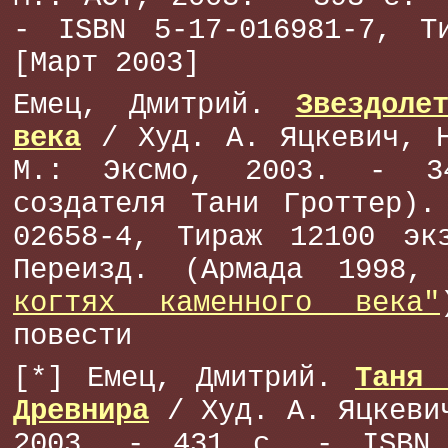
- ISBN 5-17-016981-7, Т
[Март 2003]
Емец, Дмитрий.
Звездоле
века
/ Худ. А. Яцкевич, Н
М.: Эксмо, 2003. - 
создателя Тани Гроттер).
02658-4, Тираж 12100 эк
Переизд. (Армада 1998
когтях каменного века"
повести
[*] Емец, Дмитрий.
Таня 
Древнира
/ Худ. А. Яцкеви
2003. - 431 с. - ISBN 