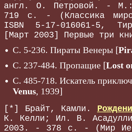
англ. О. Петровой. - М.
719 с. - (Классика мир
ISBN 5-17-016061-5, Ти
[Март 2003] Первые три кн
С. 5-236. Пираты Венеры [
Pir
С. 237-484. Пропащие [
Lost o
С. 485-718. Искатель приключ
Venus
, 1939]
[*] Брайт, Камли.
Рожден
К. Келли; Ил. В. Асадулл
2003. - 378 с. - (Мир Ие