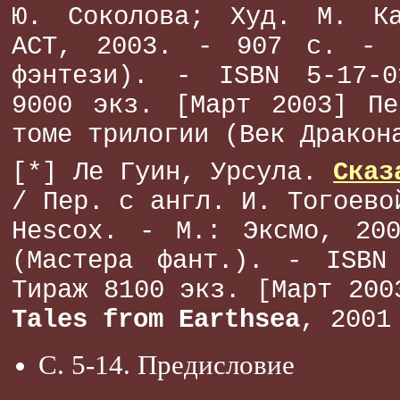
Ю. Соколова; Худ. М. К
АСТ, 2003. - 907 с. - 
фэнтези). - ISBN 5-17-0
9000 экз. [Март 2003] Пе
томе трилогии (Век Дракон
[*] Ле Гуин, Урсула.
Сказ
/ Пер. с англ. И. Тогоево
Hescox. - М.: Эксмо, 20
(Мастера фант.). - ISBN 
Тираж 8100 экз. [Март 200
Tales from Earthsea
, 2001
С. 5-14. Предисловие