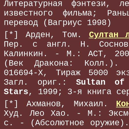
Литературная фэнтези, л
известного фильма; Ран
перевод (Вагриус 1998)
[*] Арден, Том.
Султан 
Пер. с англ. Н. Соснов
Калинкин. - М.: АСТ, 20
(Век Дракона: Колл.).
016694-X, Тираж 5000 эк
Загл. ориг.:
Sultan of
Stars
, 1999; 3-я книга се
[*] Ахманов, Михаил.
Ко
Худ. Лео Хао. - М.: Эксм
с. - (Абсолютное оружие)