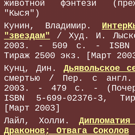
животной фэнтези (пре
"Кыся")
Кунин, Владимир.
Интер
"звездам"
/ Худ. И. Лыск
2003. - 509 с. - ISBN 
Тираж 2500 экз. [Март 200
Кунц, Дин.
Дьявольское с
смертью / Пер. с англ.
2003. - 479 с. - (Поче
ISBN 5-699-02376-3, Ти
[Март 2003]
Лайл, Холли.
Дипломатия
Драконов; Отвага Соколов
/