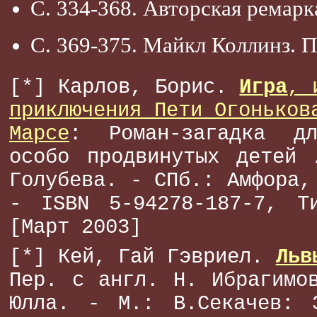
С. 334-368. Авторская ремар
С. 369-375. Майкл Коллинз. 
[*] Карлов, Борис.
Игра
, 
приключения Пети Огоньков
Марсе
: Роман-загадка д
особо продвинутых детей 
Голубева. - СПб.: Амфора,
- ISBN 5-94278-187-7, Т
[Март 2003]
[*] Кей, Гай Гэвриел.
Льв
Пер. с англ. Н. Ибрагимо
Юлла. - М.: В.Секачев: 