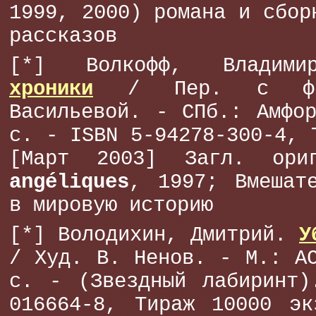
1999, 2000) романа и сбор
рассказов
[*] Волкофф, Влади
хроники
/ Пер. с фр
Васильевой. - СПб.: Амфо
с. - ISBN 5-94278-300-4, 
[Март 2003] Загл. ор
angéliques
, 1997; Вмешат
в мировую историю
[*] Володихин, Дмитрий.
У
/ Худ. В. Ненов. - М.: А
с. - (Звездный лабиринт)
016664-8, Тираж 10000 эк