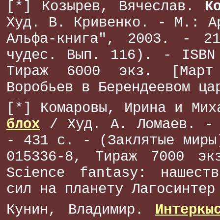
[*] Козырев, Вячеслав.
К
Худ. В. Кривенко. - М.: А
Альфа-книга", 2003. - 2
чудес. Вып. 116). - ISBN
Тираж 6000 экз. [Март
Воробьев в Берендеевом ца
[*] Комаровы, Ирина и Ми
блох
/ Худ. А. Ломаев. - 
- 431 с. - (Заклятые миры
015336-8, Тираж 7000 эк
Science fantasy: нашеств
сил на планету Лагосинтер
Кунин, Владимир.
Интеркы