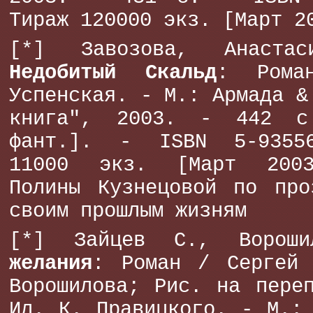
Тираж 120000 экз. [Март 2
[*] Завозова, Анаст
Недобитый Скальд
: Рома
Успенская. - М.: Армада &
книга", 2003. - 442 с
фант.]. - ISBN 5-93556
11000 экз. [Март 2003
Полины Кузнецовой по про
своим прошлым жизням
[*] Зайцев С., Воро
желания
: Роман / Сергей 
Ворошилова; Рис. на пере
Ил. К. Правицкого. - М.: