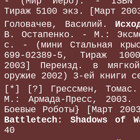
- (Мир Иеро). - ISBN 5
Тираж 5100 экз. [Март 200
Головачев, Василий.
Исхо
В. Остапенко. - М.: Эксм
с. - (мини Стальная кры
699-02389-5, Тираж 100
2003] Переизд. в мягко
оружие 2002) 3-ей книги с
[*] [?] Грессмен, Томас
М.: Армада-Пресс, 2003. 
Боевые Роботы} [Март 200
Battletech: Shadows of W
40