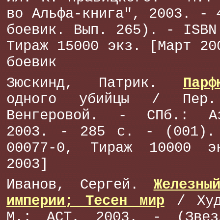
во Альфа-книга", 2003. - 
боевик. Вып. 265). - ISBN
Тираж 15000 экз. [Март 20
боевик
Зюскинд, Патрик.
Парф
одного убийцы / Пер
Венгеровой. - СПб.: Аз
2003. - 285 с. - (001).
00077-0, Тираж 10000 э
2003]
Иванов, Сергей.
Железны
империи; Тесен мир
/ Худ
М.: АСТ, 2003. - (Звез