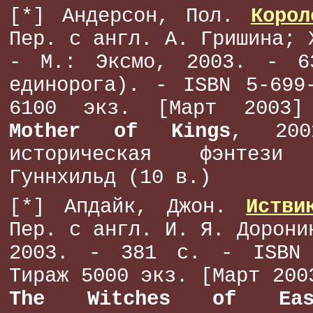
[*] Андерсон, Пол.
Корол
Пер. с англ. А. Гришина; 
- М.: Эксмо, 2003. - 6
единорога). - ISBN 5-699
6100 экз. [Март 2003]
Mother of Kings
, 200
историческая фэнтез
Гуннхильд (10 в.)
[*] Апдайк, Джон.
Истви
Пер. с англ. И. Я. Дорони
2003. - 381 с. - ISBN 
Тираж 5000 экз. [Март 200
The Witches of East