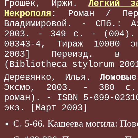
Грошек, Иржи.
Легкий з
Некрополя
: Роман / Пе
Владимировой. - СПб.: Аз
2003. - 349 с. - (004).
00343-4, Тираж 10000 э
2003] Переизд. в 
(Bibliotheca stylorum 200
Деревянко, Илья.
Ломовы
Эксмо, 2003. - 380 с.
роман). - ISBN 5-699-0231
экз. [Март 2003]
С. 5-66. Кащеева могила: Пов