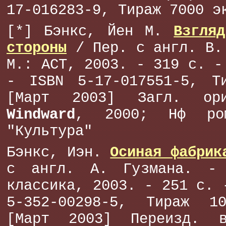
17-016283-9, Тираж 7000 э
[*] Бэнкс, Йен М.
Взгля
стороны
/ Пер. с англ. В.
М.: АСТ, 2003. - 319 с. -
- ISBN 5-17-017551-5, Т
[Март 2003] Загл. о
Windward
, 2000; Нф ро
"Культура"
Бэнкс, Иэн.
Осиная фабрик
с англ. А. Гузмана. - 
классика, 2003. - 251 с. 
5-352-00298-5, Тираж 1
[Март 2003] Переизд. 