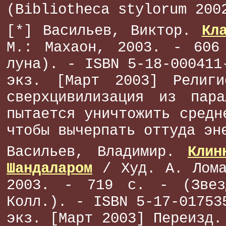
(Bibliotheca stylorum 200
[*] Васильев, Виктор.
Кл
М.: Махаон, 2003. - 606
луна). - ISBN 5-18-000411
экз. [Март 2003] Религи
сверхцивилизация из пара
пытается уничтожить средн
чтобы вычерпать оттуда эн
Васильев, Владимир.
Клин
Шандаларом
/ Худ. А. Лома
2003. - 719 с. - (Звез
Колл.). - ISBN 5-17-01753
экз. [Март 2003] Переизд.