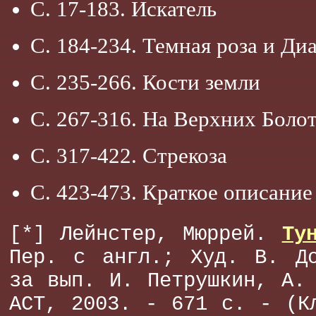
С. 17-183. Искатель
С. 184-234. Темная роза и Ди
С. 235-266. Кости земли
С. 267-316. На Верхних Боло
С. 317-422. Стрекоза
С. 423-473. Краткое описани
[*] Лейнстер, Мюррей.
Ту
Пер. с англ.; Худ. В. До
за вып. И. Петрушкин, А.
АСТ, 2003. - 671 с. - (К